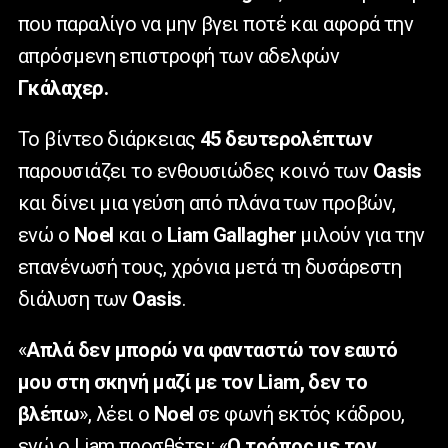
που παραλίγο να μην βγει ποτέ και αφορά την
απρόσμενη επιστροφή των αδελφών
Γκάλαχερ.
Το βίντεο διάρκειας
45 δευτερολέπτων
παρουσιάζει το ενθουσιώδες κοινό των
Oasis
και δίνει μια γεύση από πλάνα των προβών,
ενώ ο
Noel
και ο
Liam
Gallagher
μιλούν για την
επανένωσή τους, χρόνια μετά τη δυσάρεστη
διάλυση των
Oasis
.
«
Απλά δεν μπορώ να φανταστώ τον εαυτό
μου στη σκηνή μαζί με τον
Liam
, δεν το
βλέπω
», λέει ο
Noel
σε φωνή εκτός κάδρου,
ενώ ο
Liam
προσθέτει: «
Ο τρόπος με τον