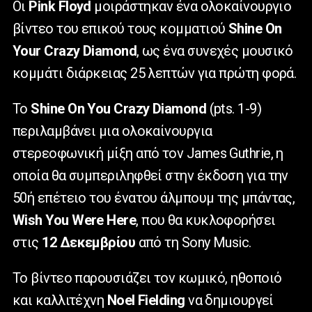
Οι
Pink
Floyd
μοιράστηκαν ένα ολοκαίνουργιο
βίντεο του επικού τους κομματιού
Shine
On
Your
Crazy
Diamond
, ως ένα συνεχές μουσικό
κομμάτι διάρκειας 25 λεπτών για πρώτη φορά.
Το
Shine
On
You
Crazy
Diamond
(
pts
. 1-9)
περιλαμβάνει μια ολοκαίνουργια
στερεοφωνική μίξη από τον
James
Guthrie
, η
οποία θα συμπεριληφθεί στην έκδοση για την
50ή επέτειο του ένατου άλμπουμ της μπάντας,
Wish
You
Were
Here
, που θα κυκλοφορήσει
στις
12 Δεκεμβρίου
από τη
Sony
Music
.
Το βίντεο παρουσιάζει τον κωμικό, ηθοποιό
και καλλιτέχνη
Noel
Fielding
να δημιουργεί