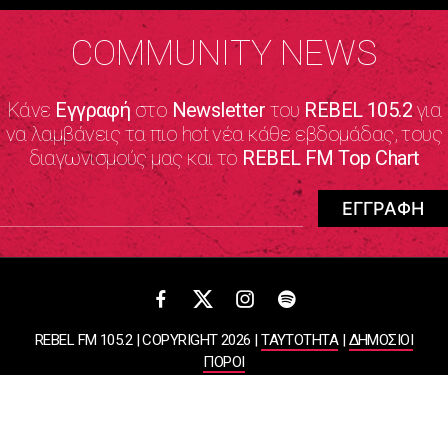
COMMUNITY NEWS
Κάνε
Εγγραφή
στο
Newsletter
του
REBEL 105.2
για
να λαμβάνεις τα πιο hot νέα κάθε εβδομάδας, τους
διαγωνισμούς μας και το
REBEL FM Top Chart
REBEL FM 105.2 | COPYRIGHT 2026 |
ΤΑΥΤΟΤΗΤΑ
|
ΔΗΜΟΣΙΟΙ
ΠΟΡΟΙ
ΠΟΛΙΤΙΚΗ ΑΠΟΡΡΗΤΟΥ & ΟΡΟΙ ΧΡΗΣΗΣ
Designed & Developed by
WHISKEY