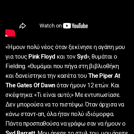
«Ήμουν πολύ νέος όταν ξεκίνησε η αγάπη μου
για τους
Pink
Floyd
και τον
Syd
», θυμάται ο
Fielding
. «Θυμάμαι που πήγα στη βιβλιοθήκη
και δανείστηκα την κασέτα του
The
Piper
At
The
Gates
Of
Dawn
όταν ήμουν 12 ετών. Και
σκέφτηκα: «Τι είναι αυτό;» Με εντυπωσίασε.
Δεν μπορούσα να το πιστέψω. Όταν άρχισα να
κάνω σταντ-απ, όλα ήταν πολύ ιδιόμορφα.
Πάντα προσπαθούσα να γράφω σαν να ήμουν ο
Syd
Barrett
. Μου άρεσε το στυλ του, μου άρεσε