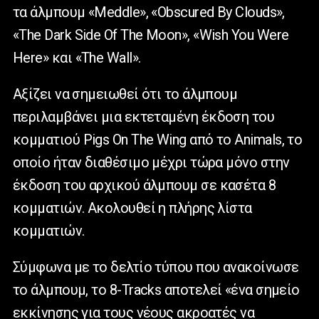
τα άλμπουμ «
Meddle
», «
Obscured
By
Clouds
»,
«
The
Dark
Side
Of
The
Moon
», «
Wish
You
Were
Here
» και «
The
Wall
».
Αξίζει να σημειωθεί ότι το άλμπουμ
περιλαμβάνει μια εκτεταμένη έκδοση του
κομματιού
Pigs
On
The
Wing
από το
Animals
, το
οποίο ήταν διαθέσιμο μέχρι τώρα μόνο στην
έκδοση του αρχικού άλμπουμ σε κασέτα 8
κομματιών. Ακολουθεί η πλήρης λίστα
κομματιών.
Σύμφωνα με το δελτίο τύπου που ανακοίνωσε
το άλμπουμ, το 8-
Tracks
αποτελεί «ένα σημείο
εκκίνησης για τους νέους ακροατές να