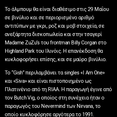
Το άλμπουμ θα είναι διαθέσιμο στις 29 Μαΐου
σε βινύλιο και σε περιορισμένο αριθμό
αντιτύπων με γκρι, ροζ και μοβ στοιχεία, σε
ανεξάρτητα δισκοπωλεία και στην τσαγερί
Madame ZuZu’s του frontman Billy Corgan στο
Highland Park του Ιλινόις. Η επανέκδοση θα
κυκλοφορήσει επίσης, και σε μαύρο βινύλιο.
Το “Gish” περιλαμβάνει τα singles «I Am One»
και «Siva» και είναι πιστοποιημένο ως
Πλατινένιο από τη RIAA. Η παραγωγή έγινε από
τον Butch Vig, ο οποίος στη συνέχεια ήταν ο
παραγωγός του Nevermind των Nirvana, το
οποίο κυκλοφόρησε αργότερα το 1991.