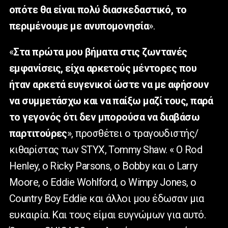
οπότε θα είναι πολύ διασκεδαστικό, το
περιμένουμε με ανυπομονησία
».
«
Στα πρώτα μου βήματα στις ζωντανές
εμφανίσεις, είχα αρκετούς μέντορες που
ήταν αρκετά ευγενικοί ώστε να με αφήσουν
να συμμετάσχω και να παίξω μαζί τους, παρά
το γεγονός ότι δεν μπορούσα να διαβάσω
παρτιτούρες
», προσθέτει ο τραγουδιστής/
κιθαρίστας των STYX, Tommy Shaw. « Ο Rod
Henley, ο Ricky Parsons, ο Bobby και ο Larry
Moore, ο Eddie Wohlford, ο Wimpy Jones, ο
Country Boy Eddie και άλλοι μου έδωσαν μια
ευκαιρία. Και τους είμαι ευγνώμων για αυτό.