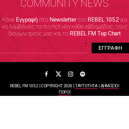
COMMUNITY NEWS
Κάνε
Εγγραφή
στο
Newsletter
του
REBEL 105.2
για
να λαμβάνεις τα πιο hot νέα κάθε εβδομάδας, τους
διαγωνισμούς μας και το
REBEL FM Top Chart
REBEL FM 105.2 | COPYRIGHT 2026 |
ΤΑΥΤΟΤΗΤΑ
|
ΔΗΜΟΣΙΟΙ
ΠΟΡΟΙ
ΠΟΛΙΤΙΚΗ ΑΠΟΡΡΗΤΟΥ & ΟΡΟΙ ΧΡΗΣΗΣ
Designed & Developed by
WHISKEY
ΑΤΛΑΝΤΙΣ ΡΑΔΙΟΦΩΝΙΚΕΣ ΚΑΙ ΤΗΛΕΟΠΤΙΚΕΣ ΕΠΙΧΕΙΡΗΣΕΙΣ ΚΑΙ