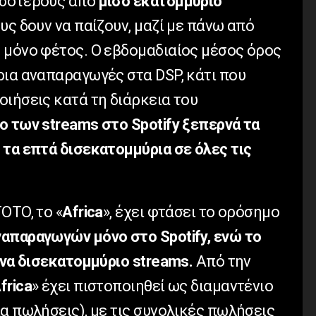
ισσότερους από
μισό εκατομμύριο
υς δουν να παίζουν, μαζί με πάνω από
s
μόνο φέτος. Ο εβδομαδιαίος μέσος όρος
ρια αναπαραγωγές στα DSP, κάτι που
ιήσεις κατά τη διάρκεια του
ο των streams στο Spotify ξεπερνά τα
 τα επτά δισεκατομμύρια σε όλες τις
OTO, το «
Africa
», έχει φτάσει το ορόσημο
απαραγωγών μόνο στο Spotify, ενώ το
ένα δισεκατομμύριο streams.
Από την
frica
» έχει πιστοποιηθεί ως διαμαντένιο
α πωλήσεις), με τις συνολικές πωλήσεις