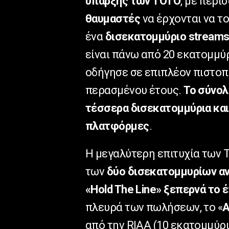
ύπαρξης των TOTO
, με περ
θαυμαστές
να έρχονται να το
ένα
δισεκατομμύριο stream
είναι πάνω από 20 εκατομμύ
οδήγησε σε επιπλέον πιστοπο
περασμένου έτους.
Το σύνολ
τέσσερα δισεκατομμύρια και
πλατφόρμες
.
Η μεγαλύτερη επιτυχία των T
των
δύο δισεκατομμυρίων αν
«Hold The Line» ξεπερνά το 
πλευρά των πωλήσεων, το «
A
από την RIAA (10 εκατομμύρι