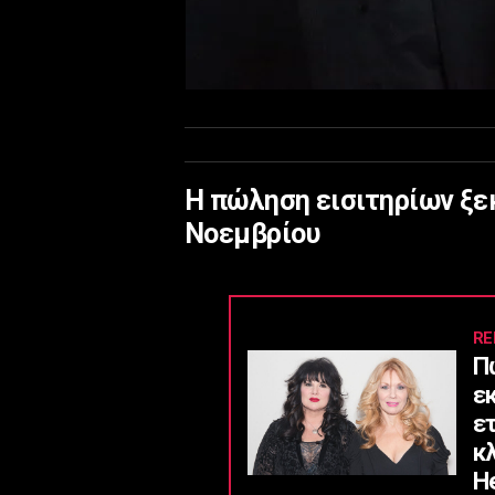
Η πώληση εισιτηρίων ξεκ
Νοεμβρίου
RE
Π
ε
ε
κ
He