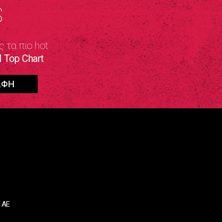
S
ς τα πιο hot
 Top Chart
 ΑΕ