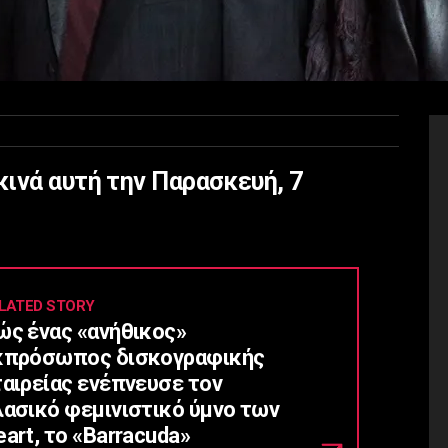
ινά αυτή την Παρασκευή, 7
LATED STORY
ώς ένας «ανήθικος»
κπρόσωπος δισκογραφικής
ταιρείας ενέπνευσε τον
λασικό φεμινιστικό ύμνο των
art, το «Barracuda»