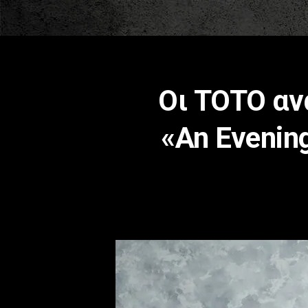
Οι TOTO αν
«An Evenin