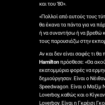
και του ’80».
«Πολλοί από αυτούς τους τύπ
θα έκανα τα πάντα για να πά
ή να συναντήσω ή να βρεθώ κ
τους παρουσιάζω στην εκπομπ
Αν και δεν είναι σαφές τι θ
Hamilton
πρόσθεσε: «Θα ακού
εκατομμύρια φορές να ερμην
δημιούργησαν. Είναι ο Νέιθα
Speedwagon. Είναι ο Μαξίμ 
Loverboy, καθώς και ο Κίγκα
Loverboy. Είναι η Γκρέισι Γκ