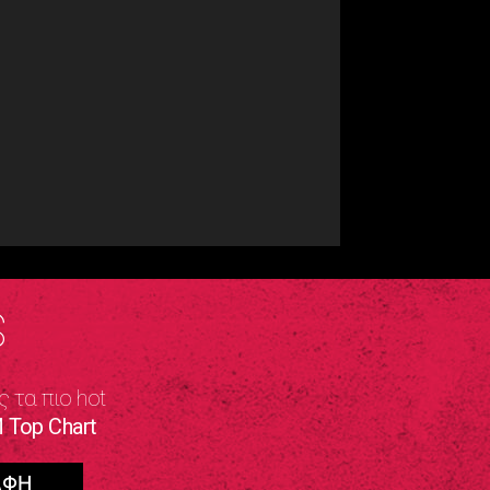
S
ς τα πιο hot
 Top Chart