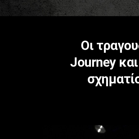
Οι τραγο
Journey κα
σχηματί