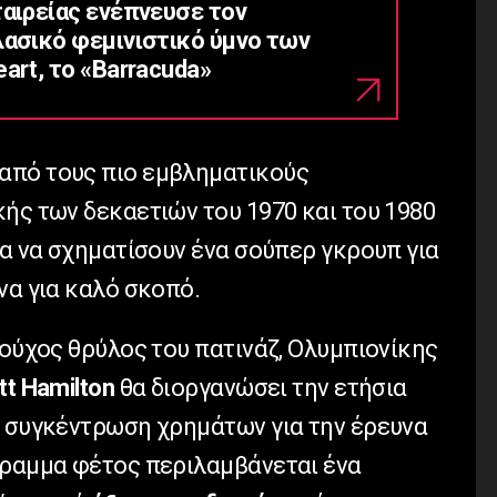
ταιρείας ενέπνευσε τον
λασικό φεμινιστικό ύμνο των
art, το «Barracuda»
από τους πιο εμβληματικούς
ής των δεκαετιών του 1970 και του 1980
ια να σχηματίσουν ένα σούπερ γκρουπ για
να για καλό σκοπό.
ιούχος θρύλος του πατινάζ, Ολυμπιονίκης
tt Hamilton
θα διοργανώσει την ετήσια
η συγκέντρωση χρημάτων για την έρευνα
γραμμα φέτος περιλαμβάνεται ένα