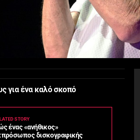
υς για ένα καλό σκοπό
LATED STORY
ώς ένας «ανήθικος»
κπρόσωπος δισκογραφικής