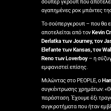
σούπερ γκρουπ που αποτελε
αγαπημένες ροκ μπάντες της 
Το σούπεργκρουπ – που θα εμ
αποτελείται από τον
Kevin C
Derlatka των Journey, τον Ja
Elefante των Kansas, τον Wa
Reno των Loverboy
– η σύζυ
εμφανιστεί επίσης.
Μιλώντας στο PEOPLE, ο
Ham
συγκέντρωσης χρημάτων: «Θα 
παράσταση. Έχουμε έξι τραγ
συγκροτήματα που ήταν εμβλ