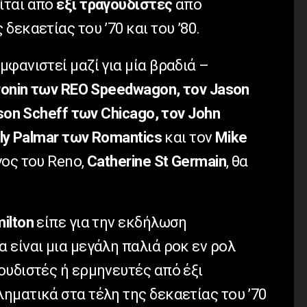
ίται από
έξι τραγουδιστές
από
δεκαετίας του ’70 και του ’80.
φανιστεί μαζί για μία βραδιά –
ronin των REO Speedwagon, τον Jason
son Scheff των Chicago, τον John
lly Palmar των Romantics
και τον
Mike
γος του Reno,
Catherine St Germain
, θα
ilton
είπε για την εκδήλωση
είναι μια μεγάλη παλιά ροκ εν ρολ
ουδιστές ή ερμηνευτές από έξι
ηματικά στα τέλη της δεκαετίας του ’70