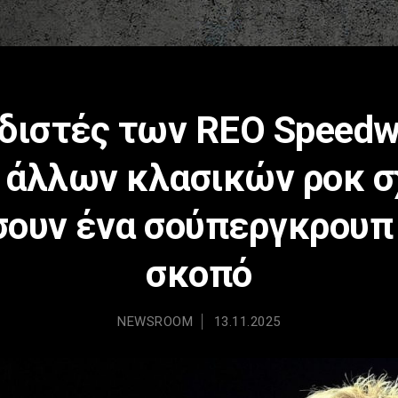
υδιστές των REO Speedw
ι άλλων κλασικών ροκ 
σουν ένα σούπεργκρουπ 
σκοπό
NEWSROOM
13.11.2025