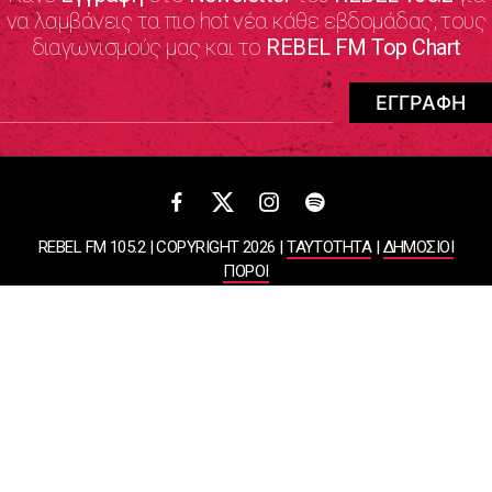
να λαμβάνεις τα πιο hot νέα κάθε εβδομάδας, τους
διαγωνισμούς μας και το
REBEL FM Top Chart
REBEL FM 105.2 | COPYRIGHT 2026 |
ΤΑΥΤΟΤΗΤΑ
|
ΔΗΜΟΣΙΟΙ
ΠΟΡΟΙ
ΠΟΛΙΤΙΚΗ ΑΠΟΡΡΗΤΟΥ & ΟΡΟΙ ΧΡΗΣΗΣ
Designed & Developed by
WHISKEY
ΑΤΛΑΝΤΙΣ ΡΑΔΙΟΦΩΝΙΚΕΣ ΚΑΙ ΤΗΛΕΟΠΤΙΚΕΣ ΕΠΙΧΕΙΡΗΣΕΙΣ ΚΑΙ
ΕΚΔΟΣΕΙΣ ΑΕ
ΒΑΣΙΛΙΣΣΗΣ ΣΟΦΙΑΣ 85, ΜΑΡΟΥΣΙ, 15124