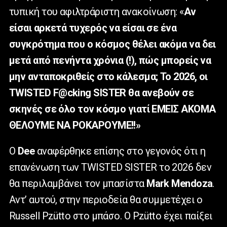
τυπική του αφιλτράριστη ανακοίνωση: «
Αν
είσαι αρκετά τυχερός να είσαι σε ένα
συγκρότημα που ο κόσμος θέλει ακόμα να δει
μετά από πενήντα χρόνια (!), πώς μπορείς να
μην ανταποκριθείς στο κάλεσμα; Το 2026, οι
TWISTED F@cking SISTER θα ανεβούν σε
σκηνές σε όλο τον κόσμο γιατί ΕΜΕΙΣ ΑΚΟΜΑ
ΘΕΛΟΥΜΕ ΝΑ ΡΟΚΑΡΟΥΜΕ!!»
Ο
Dee
αναφέρθηκε επίσης στο γεγονός ότι η
επανένωση των TWISTED SISTER το 2026 δεν
θα περιλαμβάνει τον μπασίστα
Mark Mendoza
.
Αντ’ αυτού, στην περιοδεία θα συμμετέχει ο
Russell Pzütto στο μπάσο. Ο Pzütto έχει παίξει