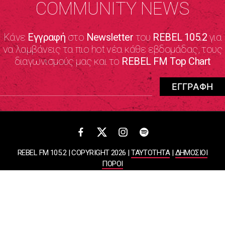
COMMUNITY NEWS
Κάνε
Εγγραφή
στο
Newsletter
του
REBEL 105.2
για
να λαμβάνεις τα πιο hot νέα κάθε εβδομάδας, τους
διαγωνισμούς μας και το
REBEL FM Top Chart
REBEL FM 105.2 | COPYRIGHT 2026 |
ΤΑΥΤΟΤΗΤΑ
|
ΔΗΜΟΣΙΟΙ
ΠΟΡΟΙ
ΠΟΛΙΤΙΚΗ ΑΠΟΡΡΗΤΟΥ & ΟΡΟΙ ΧΡΗΣΗΣ
Designed & Developed by
WHISKEY
ΑΤΛΑΝΤΙΣ ΡΑΔΙΟΦΩΝΙΚΕΣ ΚΑΙ ΤΗΛΕΟΠΤΙΚΕΣ ΕΠΙΧΕΙΡΗΣΕΙΣ ΚΑΙ