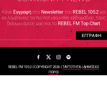
Κάνε
Εγγραφή
στο
Newsletter
του
REBEL 105.2
για
να λαμβάνεις τα πιο hot νέα κάθε εβδομάδας, τους
διαγωνισμούς μας και το
REBEL FM Top Chart
REBEL FM 105.2 | COPYRIGHT 2026 |
ΤΑΥΤΟΤΗΤΑ
|
ΔΗΜΟΣΙΟΙ
ΠΟΡΟΙ
ΠΟΛΙΤΙΚΗ ΑΠΟΡΡΗΤΟΥ & ΟΡΟΙ ΧΡΗΣΗΣ
Designed & Developed by
WHISKEY
ΑΤΛΑΝΤΙΣ ΡΑΔΙΟΦΩΝΙΚΕΣ ΚΑΙ ΤΗΛΕΟΠΤΙΚΕΣ ΕΠΙΧΕΙΡΗΣΕΙΣ ΚΑΙ
ΕΚΔΟΣΕΙΣ ΑΕ