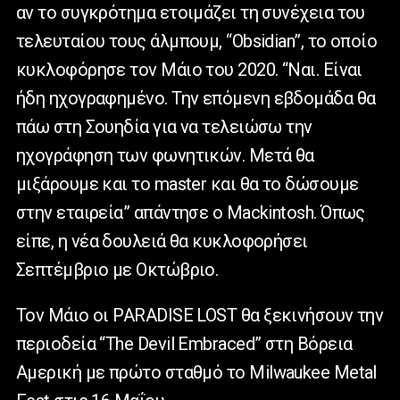
αν το συγκρότημα ετοιμάζει τη συνέχεια του
τελευταίου τους άλμπουμ, “Obsidian”, το οποίο
κυκλοφόρησε τον Μάιο του 2020. “Ναι. Είναι
ήδη ηχογραφημένο. Την επόμενη εβδομάδα θα
πάω στη Σουηδία για να τελειώσω την
ηχογράφηση των φωνητικών. Mετά θα
μιξάρουμε και το master και θα το δώσουμε
στην εταιρεία” απάντησε ο Mackintosh. Όπως
είπε, η νέα δουλειά θα κυκλοφορήσει
Σεπτέμβριο με Οκτώβριο.
Τον Μάιο οι PARADISE LOST θα ξεκινήσουν την
περιοδεία “The Devil Embraced” στη Βόρεια
Αμερική με πρώτο σταθμό το Milwaukee Metal