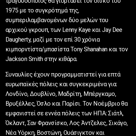
τραγουδοποιός θα γιορτάσει τον δίσκο του
1975 με το συγκρότημά της,
συμπεριλαμβανομένων δύο μελών του
αρχικού γκρουπ, των Lenny Kaye και Jay Dee
Daugherty, μαζί με τον επί 30 χρόνια
κιμπορντίστα/μπασίστα Tony Shanahan και τον
Jackson Smith στην κιθάρα.
Συναυλίες έχουν προγραμματιστεί για επτά
ευρωπαϊκές πόλεις και συγκεκριμένα για:
Λονδίνο, Δουβλίνο, Μαδρίτη, Μπέργκαμο,
Βρυξέλλες, Όσλο και Παρίσι. Τον Νοέμβριο θα
εμφανιστεί σε εννέα πόλεις των ΗΠΑ: Σιάτλ,
Όκλαντ, Σαν Φρανσίσκο, Λος Άντζελες, Σικάγο,
Νέα Υόρκη, Βοστώνη, Ουάσιγκτον και