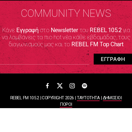
COMMUNITY NEWS
Κάνε
Εγγραφή
στο
Newsletter
του
REBEL 105.2
για
να λαμβάνεις τα πιο hot νέα κάθε εβδομάδας, τους
διαγωνισμούς μας και το
REBEL FM Top Chart
REBEL FM 105.2 | COPYRIGHT 2026 |
ΤΑΥΤΟΤΗΤΑ
|
ΔΗΜΟΣΙΟΙ
ΠΟΡΟΙ
ΠΟΛΙΤΙΚΗ ΑΠΟΡΡΗΤΟΥ & ΟΡΟΙ ΧΡΗΣΗΣ
Designed & Developed by
WHISKEY