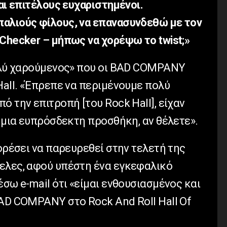
ναι επιτέλους ευχαριστημένοι.
αλιούς φίλους, να επανασυνδεθώ με τον
Checker – μήπως να χορέψω το twist;»
ολύ χαρούμενος» που οι BAD COMPANY
Hall. «Έπρεπε να περιμένουμε πολύ
ό την επιτροπή [του Rock Hall], είχαν
ι μια ευπρόσδεκτη προσθήκη, αν θέλετε».
πορέσει να παρευρεθεί στην τελετή της
ελες, αφού υπέστη ένα εγκεφαλικό
έσω e-mail ότι «είμαι ενθουσιασμένος και
BAD COMPANY στο Rock And Roll Hall Of