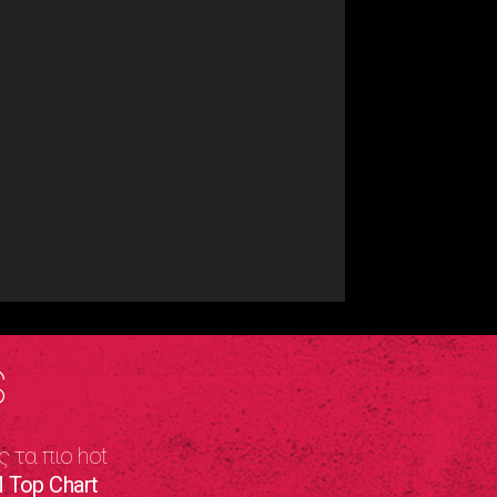
S
ς τα πιο hot
 Top Chart