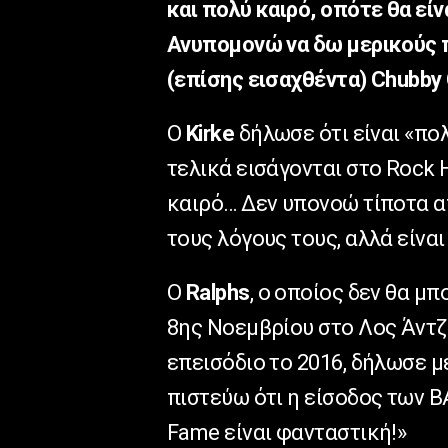
και πολύ καιρό, οπότε θα εί
Ανυπομονώ να δω μερικούς π
(επίσης εισαχθέντα) Chubby 
Ο
Kirke
δήλωσε ότι είναι «π
τελικά εισάγονται στο Rock 
καιρό… Δεν υπονοώ τίποτα απ
τους λόγους τους, αλλά είνα
Ο
Ralphs
, ο οποίος δεν θα μ
8ης Νοεμβρίου στο Λος Άντζ
επεισόδιο το 2016, δήλωσε μ
πιστεύω ότι η είσοδος των 
Fame είναι φανταστική!»