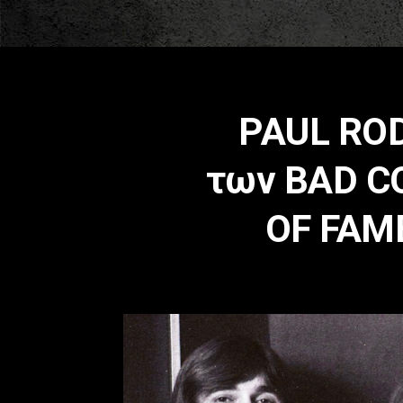
PAUL ROD
των BAD C
OF FAME