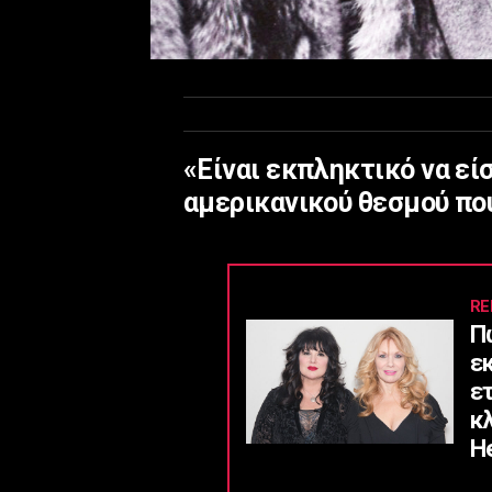
«Είναι εκπληκτικό να εί
αμερικανικού θεσμού που
RE
Π
ε
ε
κ
He