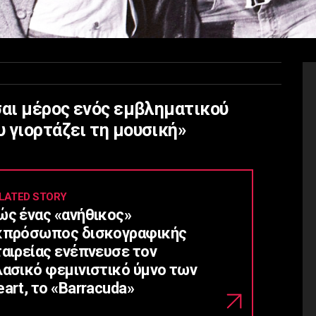
σαι μέρος ενός εμβληματικού
 γιορτάζει τη μουσική»
LATED STORY
ώς ένας «ανήθικος»
κπρόσωπος δισκογραφικής
ταιρείας ενέπνευσε τον
λασικό φεμινιστικό ύμνο των
art, το «Barracuda»