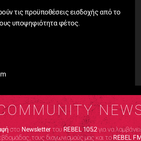
ούν τις προϋποθέσεις εισδοχής από το
τους υποψηφιότητα φέτος.
om
COMMUNITY NEW
αφή
στο
Newsletter
του
REBEL 105.2
για να λαμβάνει
εβδομάδας, τους διαγωνισμούς μας και το
REBEL FM