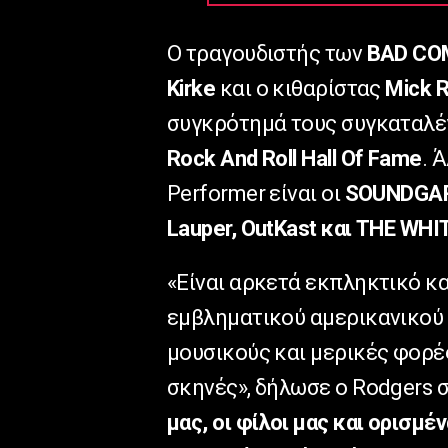
Ο τραγουδιστής των
BAD COM
Kirke
και ο κιθαρίστας
Mick R
συγκρότημά τους συγκαταλέγ
Rock And Roll Hall Of Fame
. 
Performer είναι οι
SOUNDGARD
Lauper, OutKast και THE WHI
«Είναι αρκετά εκπληκτικό κα
εμβληματικού αμερικανικού 
μουσικούς και μερικές φορέ
σκηνές», δήλωσε ο Rodgers σ
μας, οι φίλοι μας και ορισμ