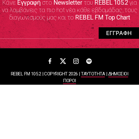
Κάνε
Εγγραφή
στο
Newsletter
του
REBEL 105.2
για
να λαμβάνεις τα πιο hot νέα κάθε εβδομάδας, τους
διαγωνισμούς μας και το
REBEL FM Top Chart
REBEL FM 105.2 | COPYRIGHT 2026 |
ΤΑΥΤΟΤΗΤΑ
|
ΔΗΜΟΣΙΟΙ
ΠΟΡΟΙ
ΠΟΛΙΤΙΚΗ ΑΠΟΡΡΗΤΟΥ & ΟΡΟΙ ΧΡΗΣΗΣ
Designed & Developed by
WHISKEY
ΑΤΛΑΝΤΙΣ ΡΑΔΙΟΦΩΝΙΚΕΣ ΚΑΙ ΤΗΛΕΟΠΤΙΚΕΣ ΕΠΙΧΕΙΡΗΣΕΙΣ ΚΑΙ
ΕΚΔΟΣΕΙΣ ΑΕ
ΒΑΣΙΛΙΣΣΗΣ ΣΟΦΙΑΣ 85, ΜΑΡΟΥΣΙ, 15124