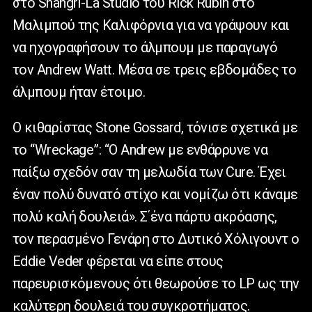
στο Shangri-La Studio του Rick Rubin στο
Μαλιμπού της Καλιφόρνια για να γράψουν και
να ηχογραφήσουν το άλμπουμ με παραγωγό
τον Andrew Watt. Μέσα σε τρεις εβδομάδες το
άλμπουμ ήταν έτοιμο.
Ο κιθαρίστας Stone Gossard, τόνισε σχετικά με
το “Wreckage”: “Ο Andrew με ενθάρρυνε να
παίξω σχεδόν σαν τη μελωδία των Cure. Έχει
έναν πολύ δυνατό στίχο και νομίζω ότι κάναμε
πολύ καλή δουλειά». Σ΄ένα πάρτυ ακρόασης,
τον περασμένο Γενάρη στο Δυτικό Χόλιγουντ ο
Eddie Veder φέρεται να είπε στους
παρευρισκόμενους ότι θεωρούσε το LP ως την
καλύτερη δουλειά του συγκροτήματος.