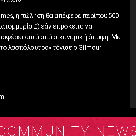
Times, η πώληση θα απέφερε περίπου 500
κατομμυρία £) εάν επρόκειτο να
διαφέρει αυτό από οικονομική άποψη. Με
το λασπόλουτρο» τόνισε ο Gilmour.
om
COMMUNITY NEW