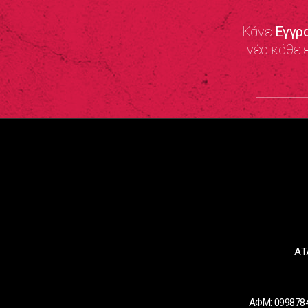
Κάνε
Εγγρ
νέα κάθε 
ΑΤ
ΑΦΜ: 0998784