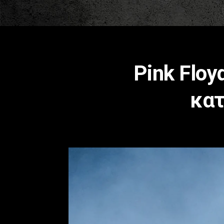
Pink Floy
κατ