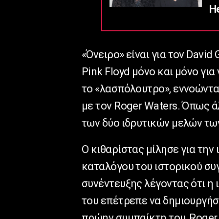
He
«Όνειρο» είναι για τον David
Pink Floyd μόνο και μόνο για
το «λασπόλουτρο», εννοώντα
με τον Roger Waters. Όπως ά
των δύο ιδρυτικών μελών των
Ο κιθαρίστας μίλησε για την
καταλόγου του ιστορικού συ
συνέντευξης λέγοντας ότι η ι
του επέτρεπε να δημιουργήσ
πρώην συμπαίκτη του, Roger