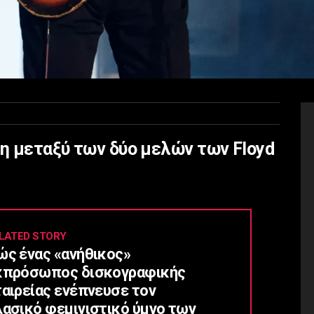
ση μεταξύ των δύο μελών των Floyd
LATED STORY
ώς ένας «ανήθικος»
κπρόσωπος δισκογραφικής
ταιρείας ενέπνευσε τον
λασικό φεμινιστικό ύμνο των