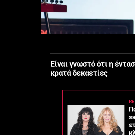
Είναι γνωστό ότι η έντα
κρατά δεκαετίες
RE
Π
ε
ε
κ