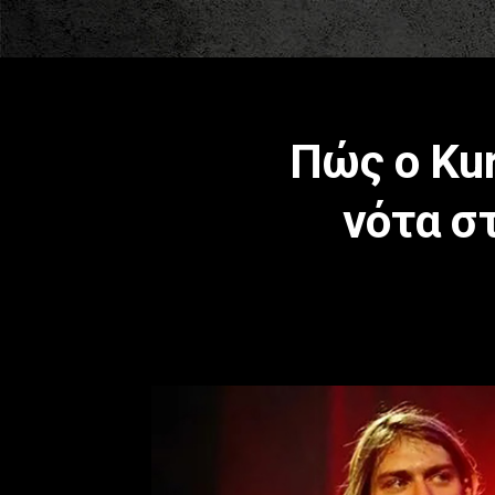
Πώς ο Kur
νότα σ