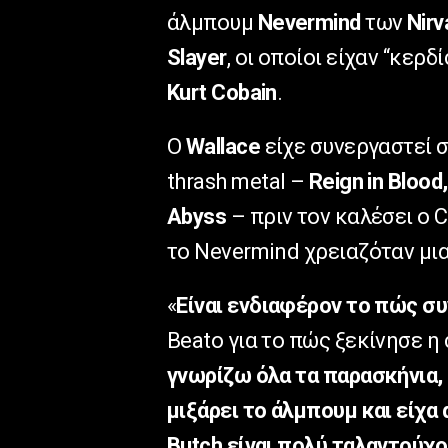
άλμπουμ
Nevermind
των
Nirv
Slayer
, οι οποίοι είχαν “κερ
Kurt Cobain
.
Ο
Wallace
είχε συνεργαστεί σ
thrash metal –
Reign in Blood
Abyss
– πριν τον καλέσει ο
το Nevermind χρειαζόταν μια
«
Είναι ενδιαφέρον το πώς σ
Beato για το πώς ξεκίνησε η 
γνωρίζω όλα τα παρασκήνια, α
μιξάρει το άλμπουμ και είχα
Butch είναι πολύ ταλαντούχο