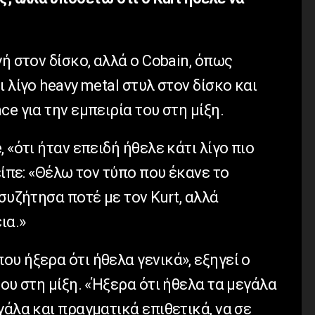
ή στον δίσκο, αλλά ο Cobain, όπως
 λίγο heavy metal στυλ στον δίσκο και
e για την εμπειρία του στη μίξη.
 «ότι ήταν επειδή ήθελε κάτι λίγο πιο
είπε: «Θέλω τον τύπο που έκανε το
συζήτησα ποτέ με τον Kurt, αλλά
ια.»
υ ήξερα ότι ήθελα γενικά», εξηγεί ο
του στη μίξη. «Ήξερα ότι ήθελα τα μεγάλα
γάλα και πραγματικά επιθετικά, να σε