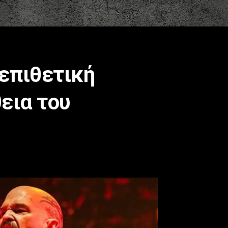
 επιθετική
εια του