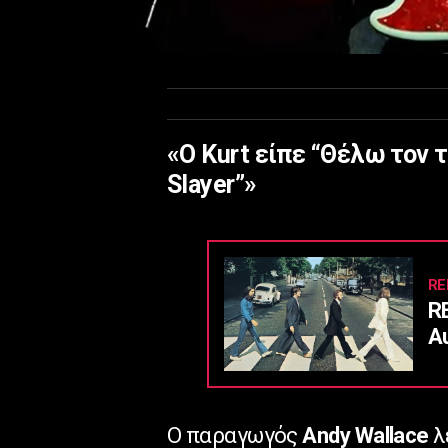
«Ο Kurt είπε “Θέλω τον 
Slayer”»
RE
R
Α
Ο παραγωγός
Andy Wallace
λ