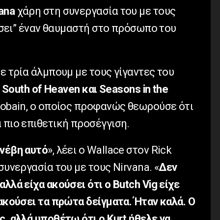
ana
χάρη στη συνεργασία του με τους
δίσει” έναν θαυμαστή στο πρόσωπο του
ε τρία άλμπουμ με τους γίγαντες του
, South of Heaven και Seasons in the
 Cobain, ο οποίος προφανώς θεωρούσε ότι
 πιο επιθετική προσέγγιση.
υνέβη αυτό
», λέει ο Wallace στον Rick
συνεργασία του με τους Nirvana. «
Δεν
λλά είχα ακούσει ότι ο Butch Vig είχε
 ακούσει τα πρώτα δείγματα. Ήταν καλά. Ο
ς, αλλά υποθέτω ότι ο Kurt ήθελε να