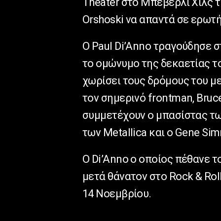
Theater στο Μπέβερλι Χιλς 
Orshoski να απαντά σε ερωτή
Ο Paul Di’Anno τραγούδησε σ
το ομώνυμο της δεκαετίας του
χωρίσει τους δρόμους του μ
τον σημερινό frontman, Bruc
συμμετέχουν ο μπασίστας των
των Metallica και ο Gene Si
Ο Di’Anno ο οποίος πέθανε το
μετά θάνατον στο Rock & Roll
14 Νοεμβρίου.