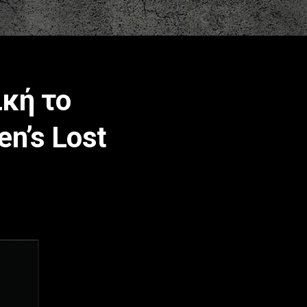
ική το
en’s Lost