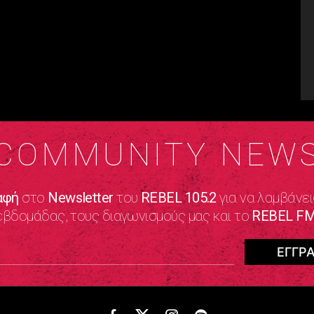
COMMUNITY NEW
αφή
στο
Newsletter
του
REBEL 105.2
για να λαμβάνει
εβδομάδας, τους διαγωνισμούς μας και το
REBEL FM