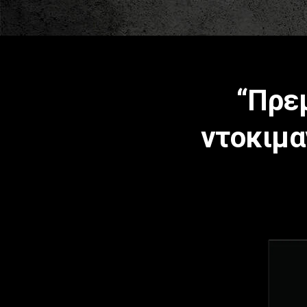
“Πρεμ
ντοκιμαν