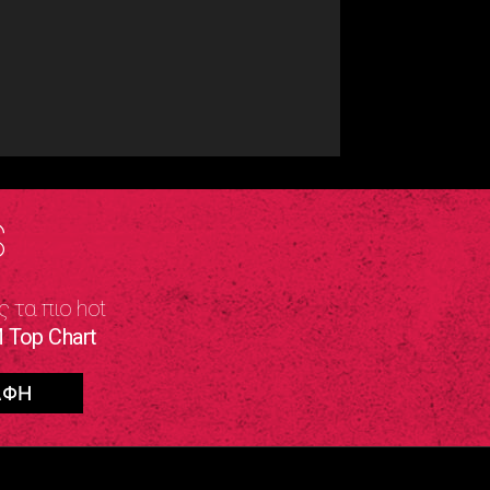
S
ς τα πιο hot
 Top Chart