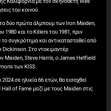
της Καλιφόρνια με τον σκηνοθέτη Wes
σεις του κοινού.
τα δύο πρώτα άλμπουμ των Iron Maiden,
 1980 και το Killers του 1981, πριν
ε το συγκρότημα και αντικατασταθεί από
e Dickinson. Στο ντοκιμαντέρ
 Maiden, Steve Harris, ο James Hetfield
mmons των KISS.
 2024 σε ηλικία 66 ετών, θα εισαχθεί
 Hall of Fame μαζί με τους Maiden στις