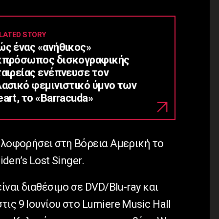
LATED STORY
ώς ένας «ανήθικος»
κπρόσωπος δισκογραφικής
ταιρείας ενέπνευσε τον
λασικό φεμινιστικό ύμνο των
art, το «Barracuda»
υκλοφορήσει στη Βόρεια Αμερική το
den’s Lost Singer.
ίναι διαθέσιμο σε DVD/Blu-ray και
ις 9 Ιουνίου στο Lumiere Music Hall