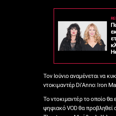
RE
Π
ε
ε
κ
He
Toν Ιούνιο αναμένεται να κ
ντοκιμαντέρ Di’Anno: Iron Mai
Το ντοκιμαντέρ το οποίο θα ε
ψηφιακό VOD θα προβληθεί στ