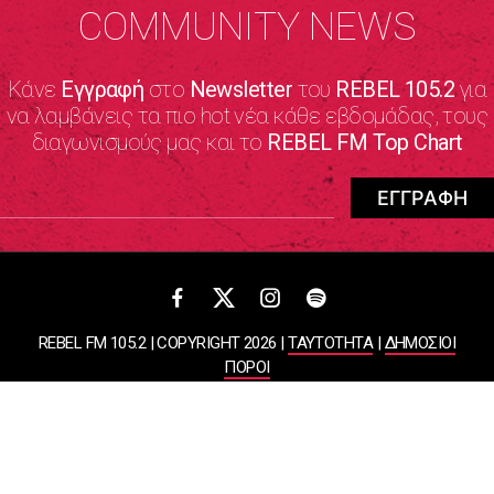
COMMUNITY NEWS
Κάνε
Εγγραφή
στο
Newsletter
του
REBEL 105.2
για
να λαμβάνεις τα πιο hot νέα κάθε εβδομάδας, τους
διαγωνισμούς μας και το
REBEL FM Top Chart
REBEL FM 105.2 | COPYRIGHT 2026 |
ΤΑΥΤΟΤΗΤΑ
|
ΔΗΜΟΣΙΟΙ
ΠΟΡΟΙ
ΠΟΛΙΤΙΚΗ ΑΠΟΡΡΗΤΟΥ & ΟΡΟΙ ΧΡΗΣΗΣ
Designed & Developed by
WHISKEY
ΑΤΛΑΝΤΙΣ ΡΑΔΙΟΦΩΝΙΚΕΣ ΚΑΙ ΤΗΛΕΟΠΤΙΚΕΣ ΕΠΙΧΕΙΡΗΣΕΙΣ ΚΑΙ