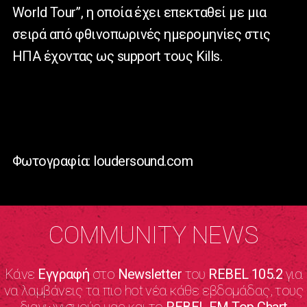
World Tour”, η οποία έχει επεκταθεί με μια
σειρά από φθινοπωρινές ημερομηνίες στις
ΗΠΑ έχοντας ως support τους Kills.
Φωτογραφία: loudersound.com
COMMUNITY NEWS
Κάνε
Εγγραφή
στο
Newsletter
του
REBEL 105.2
για
να λαμβάνεις τα πιο hot νέα κάθε εβδομάδας, τους
διαγωνισμούς μας και το
REBEL FM Top Chart