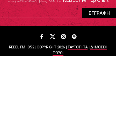
REBEL FM 105.2 | COPYRIGHT 2026 |
ΤΑΥΤΟΤΗΤΑ
|
ΔΗΜΟΣΙΟΙ
ΠΟΡΟΙ
ΠΟΛΙΤΙΚΗ ΑΠΟΡΡΗΤΟΥ & ΟΡΟΙ ΧΡΗΣΗΣ
Designed & Developed by
WHISKEY
ΑΤΛΑΝΤΙΣ ΡΑΔΙΟΦΩΝΙΚΕΣ ΚΑΙ ΤΗΛΕΟΠΤΙΚΕΣ ΕΠΙΧΕΙΡΗΣΕΙΣ ΚΑΙ
ΕΚΔΟΣΕΙΣ ΑΕ
ΒΑΣΙΛΙΣΣΗΣ ΣΟΦΙΑΣ 85, ΜΑΡΟΥΣΙ, 15124
ΑΦΜ: 099878458 | ΔΟΥ: ΚΕΦΟΔΕ ΑΤΤΙΚΗΣ | Αριθμός Γ.Ε.ΜΗ:
044643607000 | Τηλέφωνο: 2108050000