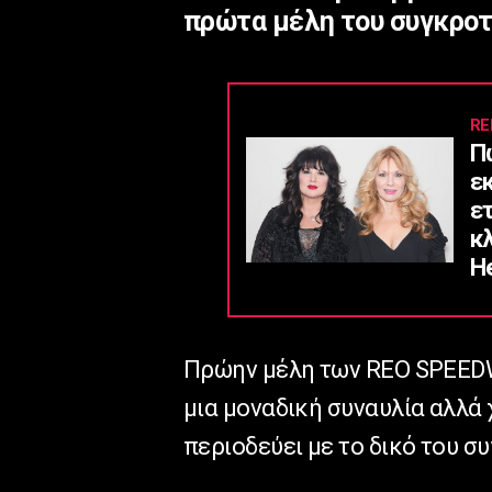
πρώτα μέλη του συγκρο
RE
Π
ε
ε
κ
He
Πρώην μέλη των REO SPEED
μια μοναδική συναυλία αλλά 
περιοδεύει με το δικό του σ