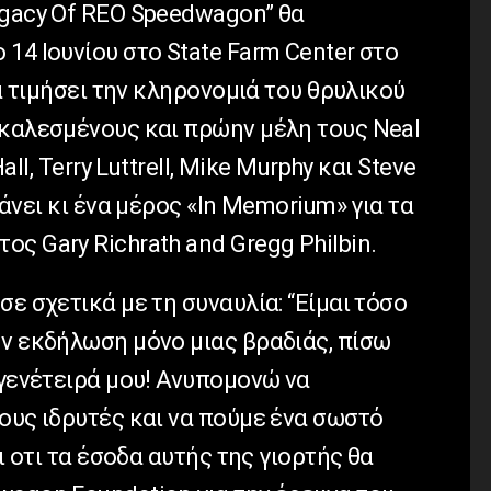
egacy Of REO Speedwagon” θα
14 Ιουνίου στο State Farm Center στο
να τιμήσει την κληρονομιά του θρυλικού
 καλεσμένους και πρώην μέλη τους Neal
all, Terry Luttrell, Mike Murphy και Steve
βάνει κι ένα μέρος «In Memorium» για τα
ς Gary Richrath and Gregg Philbin.
ε σχετικά με τη συναυλία: “Είμαι τόσο
ην εκδήλωση μόνο μιας βραδιάς, πίσω
 γενέτειρά μου! Ανυπομονώ να
ους ιδρυτές και να πούμε ένα σωστό
αι οτι τα έσοδα αυτής της γιορτής θα