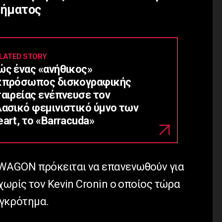
τήματος
LATED STORY
ώς ένας «ανήθικος»
κπρόσωπος δισκογραφικής
ταιρείας ενέπνευσε τον
λασικό φεμινιστικό ύμνο των
art, το «Barracuda»
WAGON πρόκειται να επανενωθούν για
χωρίς τον Kevin Cronin ο οποίος τώρα
υγκρότημα.