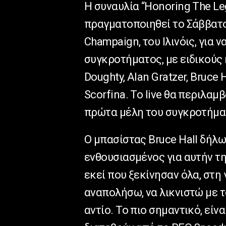
Η συναυλία “Honoring The L
πραγματοποιηθεί το Σάββατο 
Champaign, του Ιλινόις, για 
συγκροτήματος, με ειδικούς
Doughty, Alan Gratzer, Bruce H
Scorfina. To live θα περιλαμ
πρώτα μέλη του συγκροτήματο
Ο μπασίστας Bruce Hall δήλωσ
ενθουσιασμένος για αυτήν τ
εκεί που ξεκίνησαν όλα, στη
αναπολήσω, να λικνιστώ με τ
αντίο. Το πιο σημαντικό, είν