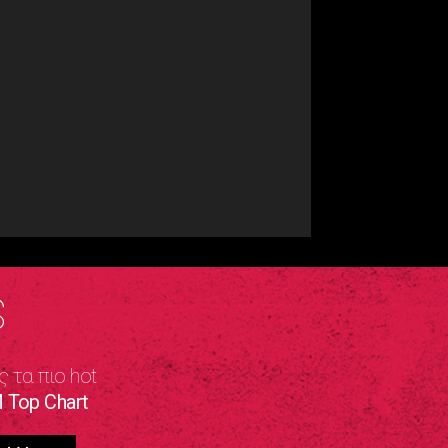
S
ς τα πιο hot
 Top Chart