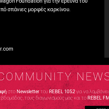
wagon Foundation για την έρευνα του
από σπάνιες μορφές καρκίνου.
r.com
COMMUNITY NEW
αφή
στο
Newsletter
του
REBEL 105.2
για να λαμβάνει
εβδομάδας, τους διαγωνισμούς μας και το
REBEL FM