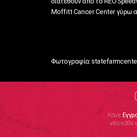
διατεθούν από το REO Speed
Moffitt Cancer Center γύρω 
Φωτογραφία: statefarmcente
Κάνε
Εγγρ
νέα κάθε 