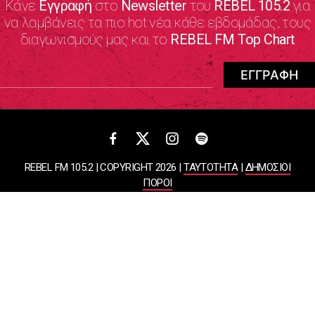
Κάνε
Εγγραφή
στο
Newsletter
του
REBEL 105.2
για
να λαμβάνεις τα πιο hot νέα κάθε εβδομάδας, τους
διαγωνισμούς μας και το
REBEL FM Top Chart
REBEL FM 105.2 | COPYRIGHT 2026 |
ΤΑΥΤΟΤΗΤΑ
|
ΔΗΜΟΣΙΟΙ
ΠΟΡΟΙ
ΠΟΛΙΤΙΚΗ ΑΠΟΡΡΗΤΟΥ & ΟΡΟΙ ΧΡΗΣΗΣ
Designed & Developed by
WHISKEY
ΑΤΛΑΝΤΙΣ ΡΑΔΙΟΦΩΝΙΚΕΣ ΚΑΙ ΤΗΛΕΟΠΤΙΚΕΣ ΕΠΙΧΕΙΡΗΣΕΙΣ ΚΑΙ
ΕΚΔΟΣΕΙΣ ΑΕ
ΒΑΣΙΛΙΣΣΗΣ ΣΟΦΙΑΣ 85, ΜΑΡΟΥΣΙ, 15124