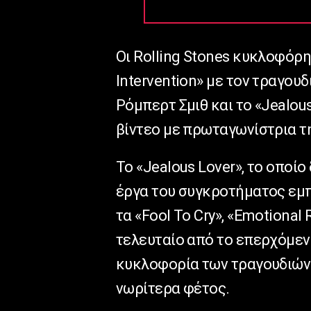
Οι Rolling Stones κυκλοφόρη
Intervention» με τον τραγου
Ρόμπερτ Σμιθ και το «Jealou
βίντεο με πρωταγωνίστρια τη
Το «Jealous Lover», το οποίο
έργα του συγκροτήματος εμπν
τα «Fool To Cry», «Emotional 
τελευταίο από το επερχόμεν
κυκλοφορία των τραγουδιών I
νωρίτερα φέτος.