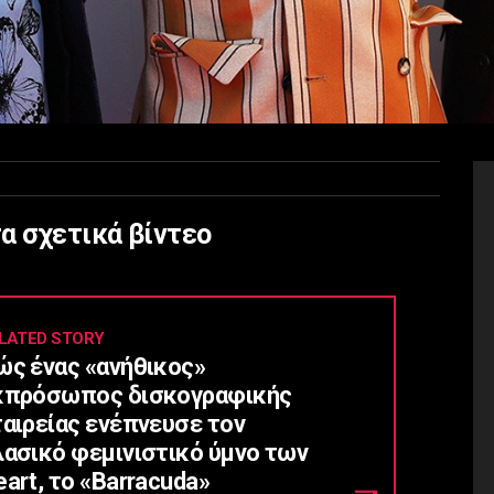
α σχετικά βίντεο
LATED STORY
ώς ένας «ανήθικος»
κπρόσωπος δισκογραφικής
ταιρείας ενέπνευσε τον
λασικό φεμινιστικό ύμνο των
art, το «Barracuda»