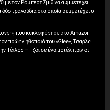
0 με τον Ρόμπερτ Σμιθ να συμμετέχει
τα δύο τραγούδια στα οποία συμμετέχει ο
s Lover», που κυκλοφόρησε στο Amazon
τον πρώην ηθοποιό του «Glee», Τσαρλς
ην Τέιλορ – Τζόι σε ένα μοτέλ πριν οι