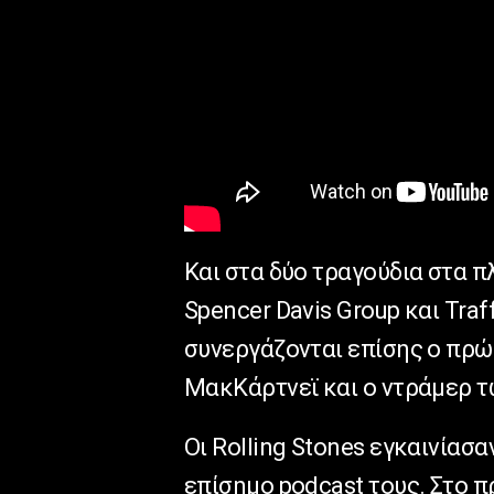
Και στα δύο τραγούδια στα π
Spencer Davis Group και Traf
συνεργάζονται επίσης ο πρώ
ΜακΚάρτνεϊ και ο ντράμερ των
Οι Rolling Stones εγκαινίασα
επίσημο podcast τους. Στο π