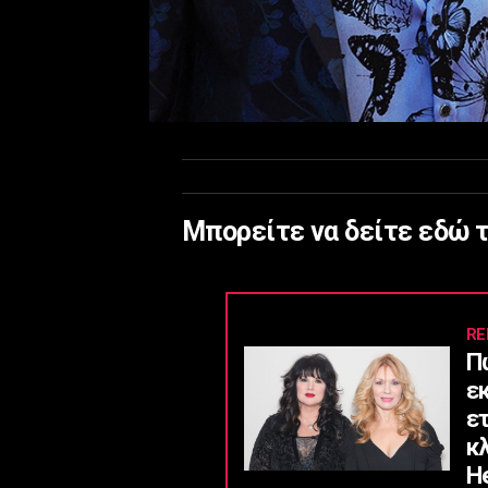
Μπορείτε να δείτε εδώ τ
RE
Π
ε
ε
κ
He