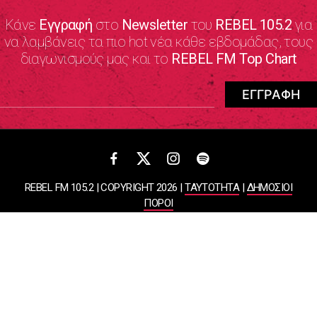
Κάνε
Εγγραφή
στο
Newsletter
του
REBEL 105.2
για
να λαμβάνεις τα πιο hot νέα κάθε εβδομάδας, τους
διαγωνισμούς μας και το
REBEL FM Top Chart
REBEL FM 105.2 | COPYRIGHT 2026 |
ΤΑΥΤΟΤΗΤΑ
|
ΔΗΜΟΣΙΟΙ
ΠΟΡΟΙ
ΠΟΛΙΤΙΚΗ ΑΠΟΡΡΗΤΟΥ & ΟΡΟΙ ΧΡΗΣΗΣ
Designed & Developed by
WHISKEY
ΑΤΛΑΝΤΙΣ ΡΑΔΙΟΦΩΝΙΚΕΣ ΚΑΙ ΤΗΛΕΟΠΤΙΚΕΣ ΕΠΙΧΕΙΡΗΣΕΙΣ ΚΑΙ
ΕΚΔΟΣΕΙΣ ΑΕ