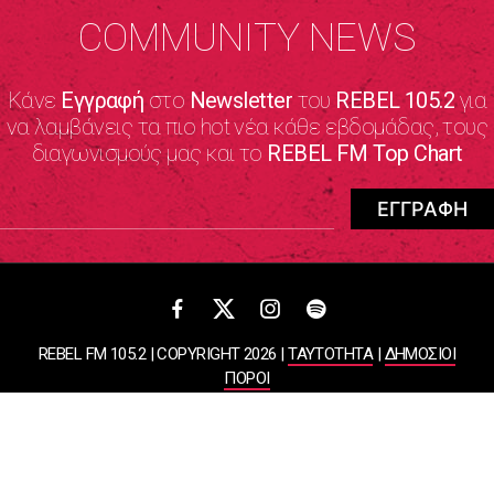
COMMUNITY NEWS
Κάνε
Εγγραφή
στο
Newsletter
του
REBEL 105.2
για
να λαμβάνεις τα πιο hot νέα κάθε εβδομάδας, τους
διαγωνισμούς μας και το
REBEL FM Top Chart
REBEL FM 105.2 | COPYRIGHT 2026 |
ΤΑΥΤΟΤΗΤΑ
|
ΔΗΜΟΣΙΟΙ
ΠΟΡΟΙ
ΠΟΛΙΤΙΚΗ ΑΠΟΡΡΗΤΟΥ & ΟΡΟΙ ΧΡΗΣΗΣ
Designed & Developed by
WHISKEY