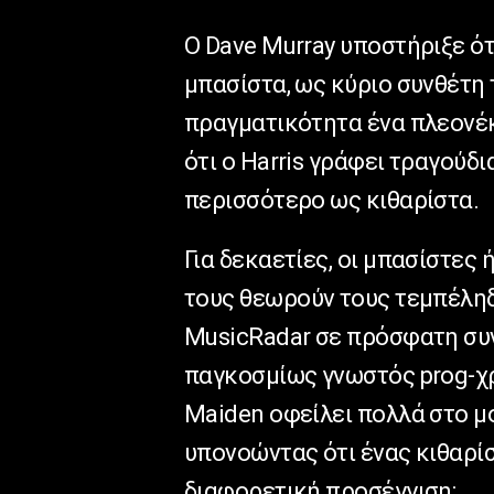
Ο Dave Murray υποστήριξε ότι
μπασίστα, ως κύριο συνθέτη 
πραγματικότητα ένα πλεονέκ
ότι ο Harris γράφει τραγούδι
περισσότερο ως κιθαρίστα.
Για δεκαετίες, οι μπασίστες
τους θεωρούν τους τεμπέληδ
MusicRadar σε πρόσφατη συν
παγκοσμίως γνωστός prog-χρ
Maiden οφείλει πολλά στο μο
υπονοώντας ότι ένας κιθαρίσ
διαφορετική προσέγγιση: