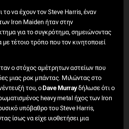
 το να έχουν τον Steve Harris, έναν
των Iron Maiden ήταν στην
τημα για το συγκρότημα, σημειώνοντας
α με τέτοιο τρόπο που τον κινητοποιεί
 ήταν ο στόχος αμέτρητων αστείων που
ες μιας ροκ μπάντας. Μιλώντας στο
έντευξή του, ο
Dave Murray
δήλωσε ότι ο
ωματισμένος heavy metal ήχος των Iron
υσικό υπόβαθρο του Steve Harris,
τας ίσως να είχε υιοθετήσει μια