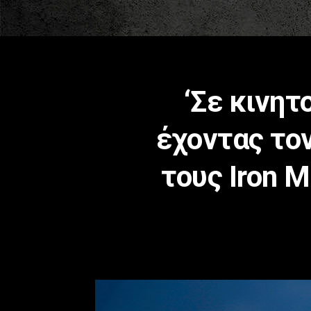
‘Σε κινητ
έχοντας το
τους Iron M