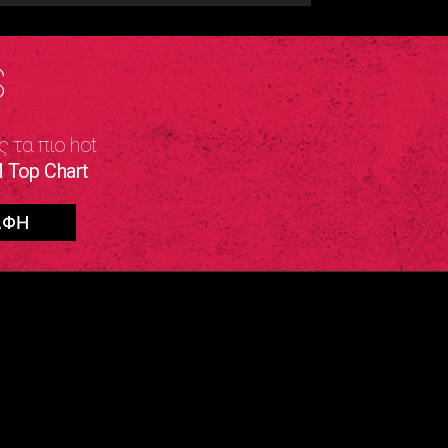
S
ς τα πιο hot
 Top Chart