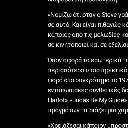
«Νομίζω ότι όταν ο Steve γρ
σε αυτό. Και είναι πιθανώς κ
κάποιες από τις μελωδίες και
σε κινητοποιεί και σε εξελίσ
Όσον αφορά τα εσωτερικά της
περισσότερο υποστηρικτικό 
φορά στο συγκρότημα το 1976
εντυπωσιακές συνθετικές δου
Harlot», «Judas Be My Guide
πραγμάτων ταιριάζει μια χαρ
«Χρειάζεσαι κάποιον μπροστά