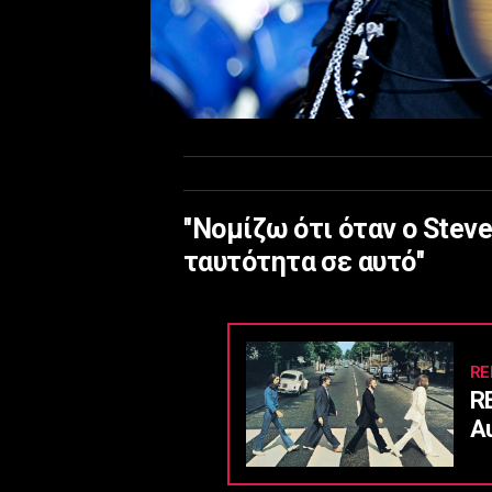
''Νομίζω ότι όταν ο Stev
ταυτότητα σε αυτό''
RE
R
Α