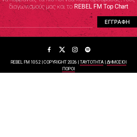
διαγωνισμούς μας και το
REBEL FM Top Chart
REBEL FM 105.2 | COPYRIGHT 2026 |
ΤΑΥΤΟΤΗΤΑ
|
ΔΗΜΟΣΙΟΙ
ΠΟΡΟΙ
ΠΟΛΙΤΙΚΗ ΑΠΟΡΡΗΤΟΥ & ΟΡΟΙ ΧΡΗΣΗΣ
Designed & Developed by
WHISKEY
ΑΤΛΑΝΤΙΣ ΡΑΔΙΟΦΩΝΙΚΕΣ ΚΑΙ ΤΗΛΕΟΠΤΙΚΕΣ ΕΠΙΧΕΙΡΗΣΕΙΣ ΚΑΙ
ΕΚΔΟΣΕΙΣ ΑΕ
ΒΑΣΙΛΙΣΣΗΣ ΣΟΦΙΑΣ 85, ΜΑΡΟΥΣΙ, 15124
ΑΦΜ: 099878458 | ΔΟΥ: ΚΕΦΟΔΕ ΑΤΤΙΚΗΣ | Αριθμός Γ.Ε.ΜΗ: