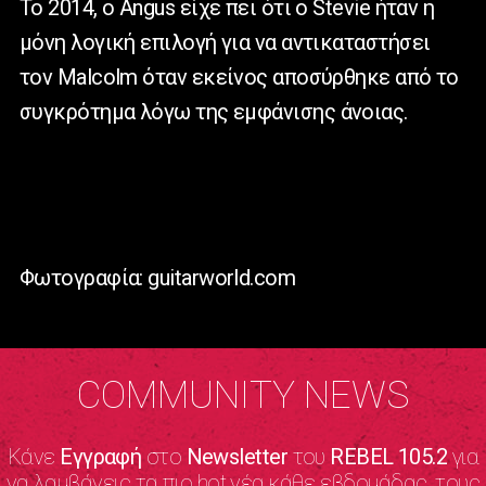
Το 2014, ο Angus είχε πει ότι ο Stevie ήταν η
μόνη λογική επιλογή για να αντικαταστήσει
τον Malcolm όταν εκείνος αποσύρθηκε από το
συγκρότημα λόγω της εμφάνισης άνοιας.
Φωτογραφία: guitarworld.com
COMMUNITY NEWS
Κάνε
Εγγραφή
στο
Newsletter
του
REBEL 105.2
για
να λαμβάνεις τα πιο hot νέα κάθε εβδομάδας, τους