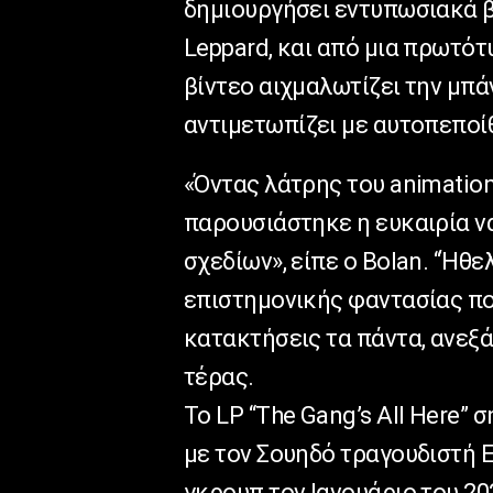
δημιουργήσει εντυπωσιακά βί
Leppard, και από μια πρωτότ
βίντεο αιχμαλωτίζει την μπά
αντιμετωπίζει με αυτοπεποί
«Όντας λάτρης του animatio
παρουσιάστηκε η ευκαιρία ν
σχεδίων», είπε ο Bolan. “Ήθ
επιστημονικής φαντασίας που
κατακτήσεις τα πάντα, ανεξά
τέρας.
Το LP “The Gang’s All Here”
με τον Σουηδό τραγουδιστή E
γκρουπ τον Ιανουάριο του 20