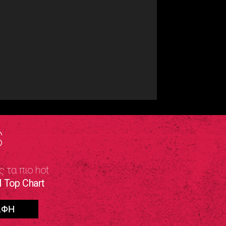
S
ς τα πιο hot
 Top Chart