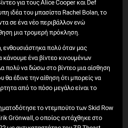
ντεο για τους Alice Cooper και Def
υπη ιδέα του μπασίστα Rachel Bolan, το
ντα σε ένα νέο περιβάλλον ενώ
θηση μια τρομερή πρόκληση.
n, ενθουσιάστηκα πολύ όταν μας
α κάνουμε ένα βίντεο κινουμένων
ελα πολύ να δώσω στο βίντεο μια αίσθηση
 θα έδινε την αίθηση ότι μπορείς να
ρτητα από το πόσο μεγάλο είναι το
 σηματοδότησε το ντεμπούτο των Skid Row
rik Grönwall, ο οποίος εντάχθηκε στο
22 ως αντικαταστάτης του ZP Theart.