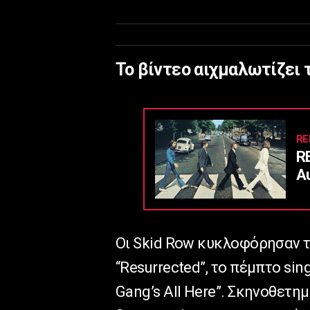
Το βίντεο αιχμαλωτίζει 
RE
R
Α
Οι Skid Row κυκλοφόρησαν τ
“Resurrected”, το πέμπτο sin
Gang’s All Here”. Σκηνοθετημ