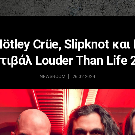
Mötley Crüe, Slipknot και
τιβάλ Louder Than Life 
NEWSROOM
26.02.2024