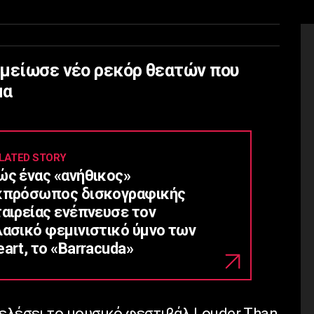
ημείωσε νέο ρεκόρ θεατών που
μα
LATED STORY
ώς ένας «ανήθικος»
κπρόσωπος δισκογραφικής
ταιρείας ενέπνευσε τον
λασικό φεμινιστικό ύμνο των
art, το «Barracuda»
τελέσει το μουσικό φεστιβάλ Louder Than