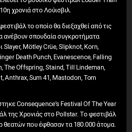
 10η χρονιά στο Λούισβιλ.
εστιβάλ το οποίο θα διεξαχθεί από τις
 θα ανέβουν σπουδαία συγκροτήματα
Slayer, Mötley Crüe, Slipknot, Korn,
 Finger Death Punch, Evanescence, Falling
, The Offspring, Staind, Till Lindeman,
nt, Anthrax, Sum 41, Mastodon, Tom
ηκε Consequence’s Festival Of The Year
άλ της Χρονιάς στο Pollstar. Το φεστιβάλ
ρ θεατών που έφθασαν τα 180.000 άτομα.