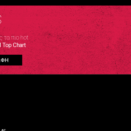
S
ς τα πιο hot
 Top Chart