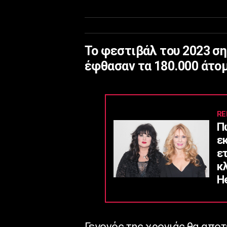
Το φεστιβάλ του 2023 σ
έφθασαν τα 180.000 άτο
RE
Π
ε
ε
κ
He
Γεγονός της χρονιάς θα απο