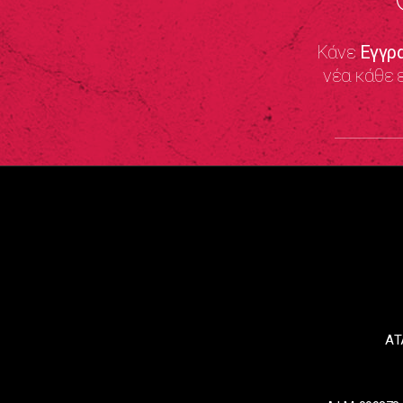
Κάνε
Εγγρ
νέα κάθε 
ΑΤ