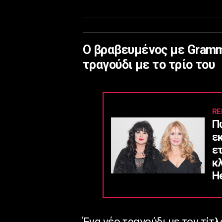
Ο βραβευμένος με Gramm
τραγούδι με το τρίο του
RE
Π
ε
ε
κ
He
Ένα νέο τραγούδι με τον τίτλ