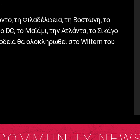
.
το, τη Φιλαδέλφεια, τη Βοστώνη, το
ο DC, το Μαϊάμι, την Ατλάντα, το Σικάγο
ιοδεία θα ολοκληρωθεί στο Wiltern του
COMMUNITY NEW