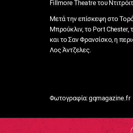
Fillmore Theatre του Ντιτρόιτ
Μετά την επίσκεψη στο Τορόν
Μπρούκλιν, το Port Chester, τ
και το Σαν Φρανσίσκο, η περ
Λος Άντζελες.
Φωτογραφία: gqmagazine.fr