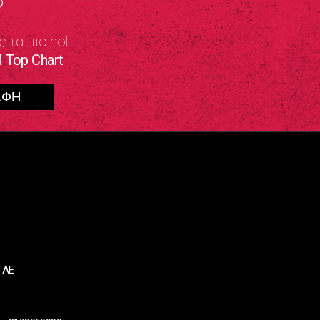
ς τα πιο hot
 Top Chart
 ΑΕ