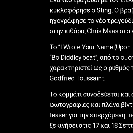
κυκλοφόρησε ο Sting. Ο βρ
ηχογράφησε το νέο τραγούδι μ
στην κιθάρα, Chris Maas στα 
Το “I Wrote Your Name (Upon
“Bo Diddley beat”, από το ομό
χαρακτηριστεί ως ο ρυθμός 
Godfried Toussaint.
Το κομμάτι συνοδεύεται και 
φωτογραφίες και πλάνα βίντε
teaser για την επερχόμενη πε
ξεκινήσει στις 17 και 18 Σε