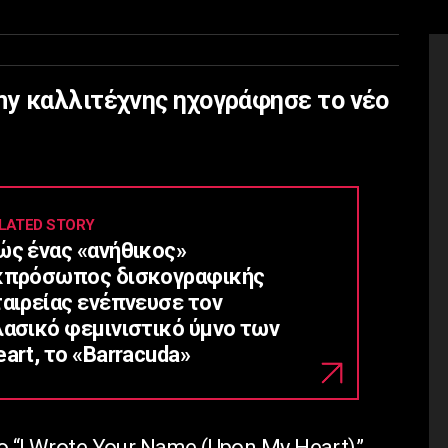
y καλλιτέχνης ηχογράφησε το νέο
LATED STORY
ώς ένας «ανήθικος»
κπρόσωπος δισκογραφικής
ταιρείας ενέπνευσε τον
λασικό φεμινιστικό ύμνο των
art, το «Barracuda»
ο “I Wrote Your Name (Upon My Heart)”