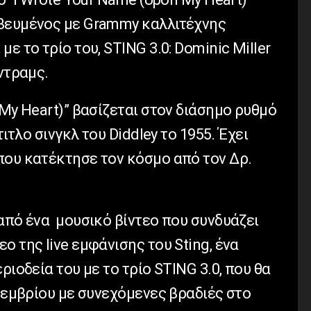
αβευμένος με Grammy καλλιτέχνης
ε το τρίο του, STING 3.0: Dominic Miller
ντραμς.
 My Heart)” βασίζεται στον διάσημο ρυθμό
τιτλο σινγκλ του Diddley το 1955. Έχει
που κατέκτησε τον κόσμο από τον Δρ.
από ένα μουσικό βίντεο που συνδυάζει
ο της live εμφάνισης του Sting, ένα
ριοδεία του με το τρίο STING 3.0, που θα
πτεμβρίου με συνεχόμενες βραδιές στο