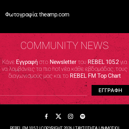
Φωτογραφία: theamp.com
COMMUNITY NEWS
Κάνε
Εγγραφή
στο
Newsletter
του
REBEL 105.2
για
να λαμβάνεις τα πιο hot νέα κάθε εβδομάδας, τους
διαγωνισμούς μας και το
REBEL FM Top Chart
REBEL FM 105.2 | COPYRIGHT 2026 |
ΤΑΥΤΟΤΗΤΑ
|
ΔΗΜΟΣΙΟΙ