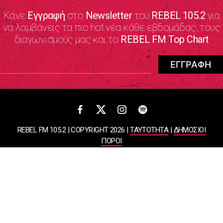
Κάνε
Εγγραφή
στο
Newsletter
του
REBEL 105.2
για
να λαμβάνεις τα πιο hot νέα κάθε εβδομάδας, τους
διαγωνισμούς μας και το
REBEL FM Top Chart
REBEL FM 105.2 | COPYRIGHT 2026 |
ΤΑΥΤΟΤΗΤΑ
|
ΔΗΜΟΣΙΟΙ
ΠΟΡΟΙ
ΠΟΛΙΤΙΚΗ ΑΠΟΡΡΗΤΟΥ & ΟΡΟΙ ΧΡΗΣΗΣ
Designed & Developed by
WHISKEY
ΑΤΛΑΝΤΙΣ ΡΑΔΙΟΦΩΝΙΚΕΣ ΚΑΙ ΤΗΛΕΟΠΤΙΚΕΣ ΕΠΙΧΕΙΡΗΣΕΙΣ ΚΑΙ
ΕΚΔΟΣΕΙΣ ΑΕ