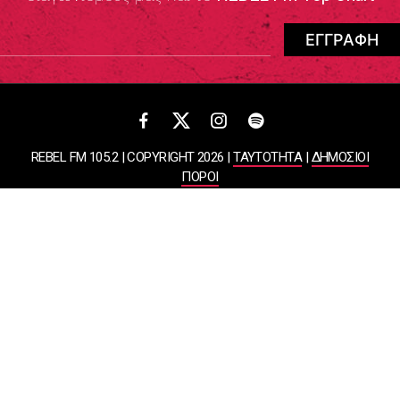
REBEL FM 105.2 | COPYRIGHT 2026 |
ΤΑΥΤΟΤΗΤΑ
|
ΔΗΜΟΣΙΟΙ
ΠΟΡΟΙ
ΠΟΛΙΤΙΚΗ ΑΠΟΡΡΗΤΟΥ & ΟΡΟΙ ΧΡΗΣΗΣ
Designed & Developed by
WHISKEY
ΑΤΛΑΝΤΙΣ ΡΑΔΙΟΦΩΝΙΚΕΣ ΚΑΙ ΤΗΛΕΟΠΤΙΚΕΣ ΕΠΙΧΕΙΡΗΣΕΙΣ ΚΑΙ
ΕΚΔΟΣΕΙΣ ΑΕ
ΒΑΣΙΛΙΣΣΗΣ ΣΟΦΙΑΣ 85, ΜΑΡΟΥΣΙ, 15124
ΑΦΜ: 099878458 | ΔΟΥ: ΚΕΦΟΔΕ ΑΤΤΙΚΗΣ | Αριθμός Γ.Ε.ΜΗ:
044643607000 | Τηλέφωνο: 2108050000