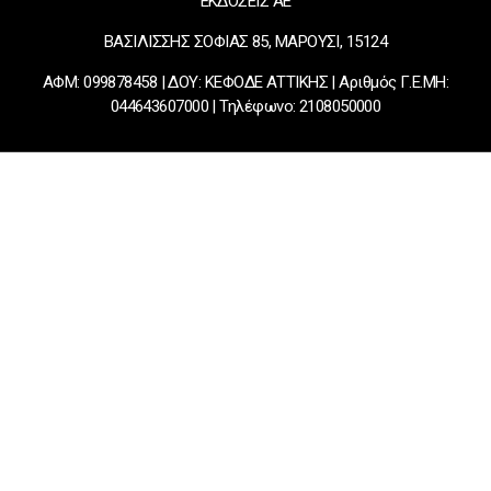
ΕΚΔΟΣΕΙΣ ΑΕ
ΒΑΣΙΛΙΣΣΗΣ ΣΟΦΙΑΣ 85, ΜΑΡΟΥΣΙ, 15124
ΑΦΜ: 099878458 | ΔΟΥ: ΚΕΦΟΔΕ ΑΤΤΙΚΗΣ | Αριθμός Γ.Ε.ΜΗ:
044643607000 | Τηλέφωνο: 2108050000