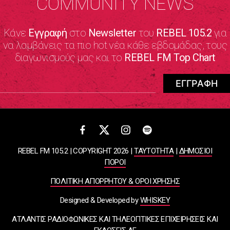
COMMUNITY NEWS
Κάνε
Εγγραφή
στο
Newsletter
του
REBEL 105.2
για
να λαμβάνεις τα πιο hot νέα κάθε εβδομάδας, τους
διαγωνισμούς μας και το
REBEL FM Top Chart
REBEL FM 105.2 | COPYRIGHT 2026 |
ΤΑΥΤΟΤΗΤΑ
|
ΔΗΜΟΣΙΟΙ
ΠΟΡΟΙ
ΠΟΛΙΤΙΚΗ ΑΠΟΡΡΗΤΟΥ & ΟΡΟΙ ΧΡΗΣΗΣ
Designed & Developed by
WHISKEY
ΑΤΛΑΝΤΙΣ ΡΑΔΙΟΦΩΝΙΚΕΣ ΚΑΙ ΤΗΛΕΟΠΤΙΚΕΣ ΕΠΙΧΕΙΡΗΣΕΙΣ ΚΑΙ