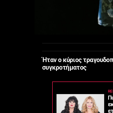
Ήταν ο κύριος τραγουδο
συγκροτήματος
RE
Π
ε
ε