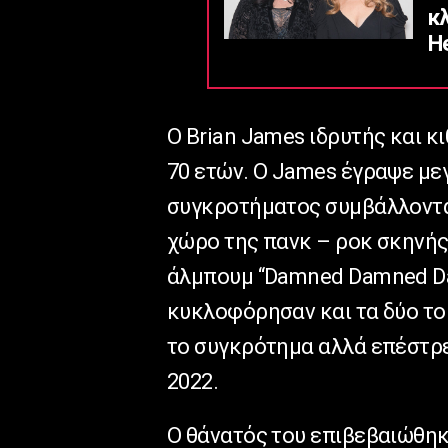
κ
He
Ο Brian James ιδρυτής και κ
70 ετών. Ο James έγραψε με
συγκροτήματος συμβάλλοντα
χώρο της πανκ – ροκ σκηνής
άλμπουμ “Damned Damned Dam
κυκλοφόρησαν και τα δύο το 
το συγκρότημα αλλά επέστρε
2022.
Ο θάνατός του επιβεβαιώθηκ