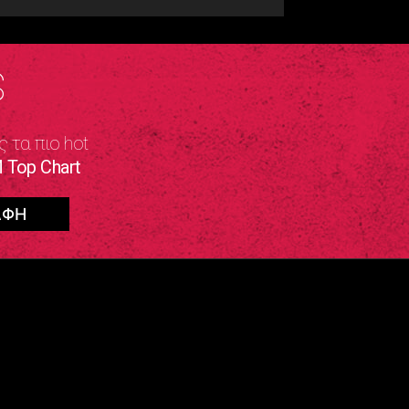
S
ς τα πιο hot
 Top Chart