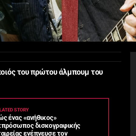
ποιός του πρώτου άλμπουμ του
LATED STORY
ώς ένας «ανήθικος»
κπρόσωπος δισκογραφικής
ταιρείας ενέπνευσε τον