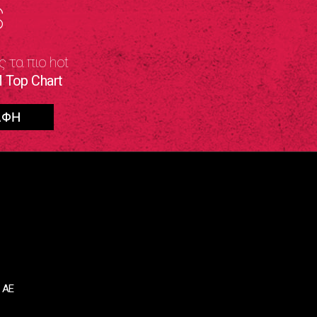
S
ς τα πιο hot
 Top Chart
 ΑΕ