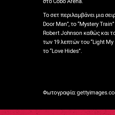
στο Cobo Arena.
Το σετ περιλαμβάνει μια σει
Door Man”, το “Mystery Train”
Robert Johnson καθώς και το
των 19 λεπτών του “Light My
το “Love Hides”.
Φωτογραφία: gettyimages.c