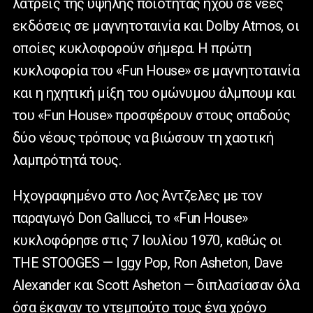
λάτρεις της υψηλής ποιότητας ήχου σε νέες
εκδόσεις σε μαγνητοταινία και Dolby Atmos, οι
οποίες κυκλοφορούν σήμερα. Η πρώτη
κυκλοφορία του «Fun House» σε μαγνητοταινία
και η ηχητική μίξη του ομώνυμου άλμπουμ και
του «Fun House» προσφέρουν στους οπαδούς
δύο νέους τρόπους να βιώσουν τη χαοτική
λαμπρότητά τους.
Ηχογραφημένο στο Λος Άντζελες με τον
παραγωγό Don Gallucci, το «Fun House»
κυκλοφόρησε στις 7 Ιουλίου 1970, καθώς οι
THE STOOGES — Iggy Pop, Ron Asheton, Dave
Alexander και Scott Asheton — διπλασίασαν όλα
όσα έκαναν το ντεμπούτο τους ένα χρόνο