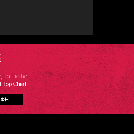
S
ς τα πιο hot
 Top Chart