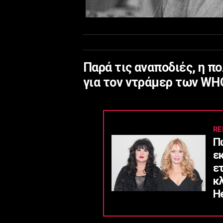
Παρά τις αναποδιές, η π
για τον ντράμερ των WHO
RE
Π
ε
ε
κ
He