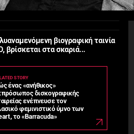
ολυαναμενόμενη βιογραφική ταινία
, βρίσκεται στα σκαριά...
LATED STORY
ώς ένας «ανήθικος»
κπρόσωπος δισκογραφικής
ταιρείας ενέπνευσε τον
λασικό φεμινιστικό ύμνο των
art, το «Barracuda»