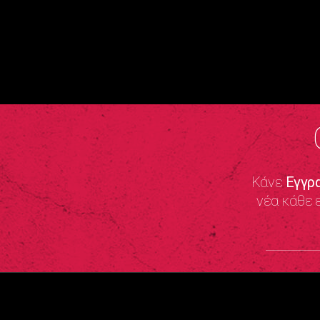
Κάνε
Εγγρ
νέα κάθε 