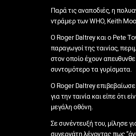
Παρά τις αναποδιές, η πολυα
ντράμερ των WHO, Keith Moon
Ο Roger Daltrey και ο Pete T
παραγωγοί της ταινίας, περ
στον οποίο έχουν απευθυνθε
συντομότερο τα γυρίσματα.
Ο Roger Daltrey επιβεβαίωσ
για την ταινία και είπε ότι 
μεγάλη οθόνη.
Σε συνέντευξή του, μίλησε γ
συνεργάτη λέγοντας πως “άν