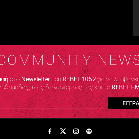
COMMUNITY NEW
αφή
στο
Newsletter
του
REBEL 105.2
για να λαμβάνει
εβδομάδας, τους διαγωνισμούς μας και το
REBEL FM