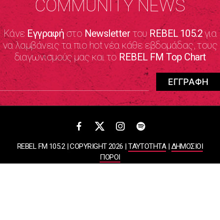
COMMUNITY NEWS
Κάνε
Εγγραφή
στο
Newsletter
του
REBEL 105.2
για
να λαμβάνεις τα πιο hot νέα κάθε εβδομάδας, τους
διαγωνισμούς μας και το
REBEL FM Top Chart
REBEL FM 105.2 | COPYRIGHT 2026 |
ΤΑΥΤΟΤΗΤΑ
|
ΔΗΜΟΣΙΟΙ
ΠΟΡΟΙ
ΠΟΛΙΤΙΚΗ ΑΠΟΡΡΗΤΟΥ & ΟΡΟΙ ΧΡΗΣΗΣ
Designed & Developed by
WHISKEY
ΑΤΛΑΝΤΙΣ ΡΑΔΙΟΦΩΝΙΚΕΣ ΚΑΙ ΤΗΛΕΟΠΤΙΚΕΣ ΕΠΙΧΕΙΡΗΣΕΙΣ ΚΑΙ