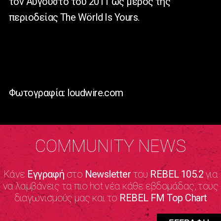
τον Αύγουστο του 2011 ως μέρος της
περιοδείας The Wörld Is Yours.
Φωτογραφία: loudwire.com
COMMUNITY NEWS
Κάνε
Εγγραφή
στο
Newsletter
του
REBEL 105.2
για
να λαμβάνεις τα πιο hot νέα κάθε εβδομάδας, τους
διαγωνισμούς μας και το
REBEL FM Top Chart