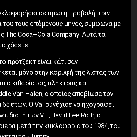
κυκλοφορήσει σε πρώτη προβολή πριν
 του τους επόμενους μήνες, σύμφωνα με
ης
The
Coca
–
Cola
Company
. Αυτά τα
τα χάσετε.
ο πρότζεκτ είναι κάτι σαν
σκεται μόνο στην κορυφή της λίστας των
ι ο κιθαρίστας, πληκτράς και
ddie
Van
Halen
, ο οποίος απεβίωσε τον
α 65 ετών. Ο
Vai
συνέχισε να ηχογραφεί
αγουδιστή των
VH
,
David
Lee
Roth
, ο
ιέρα μετά την κυκλοφορία του 1984, του
χεται το «
Jump
».