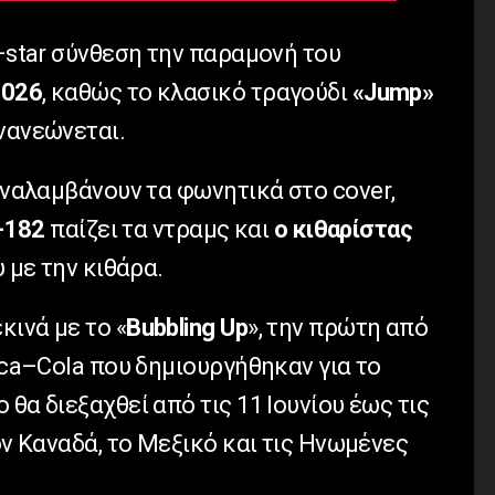
–
star
σύνθεση την παραμονή του
026
, καθώς το κλασικό τραγούδι
«
Jump
»
νανεώνεται.
ναλαμβάνουν τα φωνητικά στο
cover
,
-182
παίζει τα ντραμς και
ο κιθαρίστας
 με την κιθάρα.
ινά με το «
Bubbling
Up
», την πρώτη από
ca
–
Cola
που δημιουργήθηκαν για το
θα διεξαχθεί από τις 11 Ιουνίου έως τις
ον Καναδά, το Μεξικό και τις Ηνωμένες