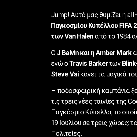
Jump
! Αυτό μας θυμίζει η
all
Παγκοσμίου Κυπέλλου
FIFA
2
των
Van
Halen
από το 1984 α
Ο
J
Balvin
και η
Amber
Mark
α
ενώ ο
Travis
Barker
των
Blink
Steve
Vai
κάνει τα μαγικά του
Η ποδοσφαιρική καμπάνια ξεκ
τις τρεις νέες ταινίες της
Co
Παγκόσμιο Κύπελλο, το οποίο 
19 Ιουλίου σε τρεις χώρες: τ
Πολιτείες.