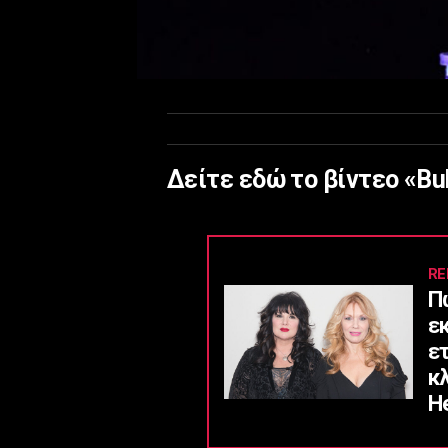
Δείτε εδώ το βίντεο «Bu
RE
Π
ε
ε
κ
He