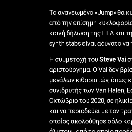
Το ανανεωμένο «
Jump
» θα 
από την επίσημη κυκλοφορία
κοινή δήλωση της
FIFA
και τ
synth
stabs
είναι αδύνατο να 
Η συμμετοχή του
Steve
Vai
στ
αριστούργημα. Ο
Vai
δεν βρί
μεγάλων κιθαριστών, όπως κα
συνιδρυτής των
Van
Halen
,
E
Οκτώβριο του 2020, σε ηλικί
και να περιοδεύει με τον τρ
οποίος ακολούθησε σόλο καρ
άλμπουμ από το οποίο προέρ