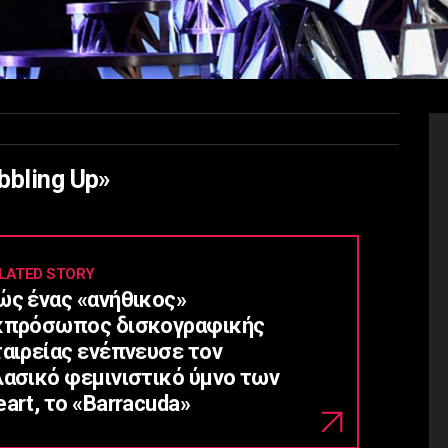
bbling Up»
LATED STORY
ώς ένας «ανήθικος»
κπρόσωπος δισκογραφικής
ταιρείας ενέπνευσε τον
λασικό φεμινιστικό ύμνο των
art, το «Barracuda»