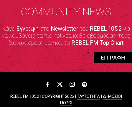
COMMUNITY NEWS
Κάνε
Εγγραφή
στο
Newsletter
του
REBEL 105.2
για
να λαμβάνεις τα πιο hot νέα κάθε εβδομάδας, τους
διαγωνισμούς μας και το
REBEL FM Top Chart
REBEL FM 105.2 | COPYRIGHT 2026 |
ΤΑΥΤΟΤΗΤΑ
|
ΔΗΜΟΣΙΟΙ
ΠΟΡΟΙ
ΠΟΛΙΤΙΚΗ ΑΠΟΡΡΗΤΟΥ & ΟΡΟΙ ΧΡΗΣΗΣ
Designed & Developed by
WHISKEY