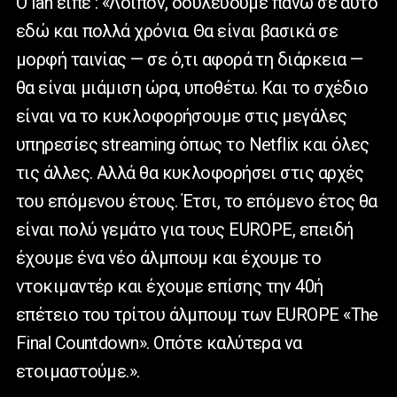
Ο Ian είπε : «Λοιπόν, δουλεύουμε πάνω σε αυτό
εδώ και πολλά χρόνια. Θα είναι βασικά σε
μορφή ταινίας — σε ό,τι αφορά τη διάρκεια —
θα είναι μιάμιση ώρα, υποθέτω. Και το σχέδιο
είναι να το κυκλοφορήσουμε στις μεγάλες
υπηρεσίες streaming όπως το Netflix και όλες
τις άλλες. Αλλά θα κυκλοφορήσει στις αρχές
του επόμενου έτους. Έτσι, το επόμενο έτος θα
είναι πολύ γεμάτο για τους EUROPE, επειδή
έχουμε ένα νέο άλμπουμ και έχουμε το
ντοκιμαντέρ και έχουμε επίσης την 40ή
επέτειο του τρίτου άλμπουμ των EUROPE «The
Final Countdown». Οπότε καλύτερα να
ετοιμαστούμε.».