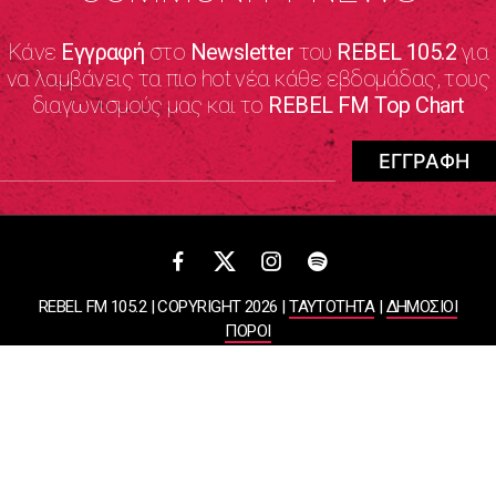
Κάνε
Εγγραφή
στο
Newsletter
του
REBEL 105.2
για
να λαμβάνεις τα πιο hot νέα κάθε εβδομάδας, τους
διαγωνισμούς μας και το
REBEL FM Top Chart
REBEL FM 105.2 | COPYRIGHT 2026 |
ΤΑΥΤΟΤΗΤΑ
|
ΔΗΜΟΣΙΟΙ
ΠΟΡΟΙ
ΠΟΛΙΤΙΚΗ ΑΠΟΡΡΗΤΟΥ & ΟΡΟΙ ΧΡΗΣΗΣ
Designed & Developed by
WHISKEY
ΑΤΛΑΝΤΙΣ ΡΑΔΙΟΦΩΝΙΚΕΣ ΚΑΙ ΤΗΛΕΟΠΤΙΚΕΣ ΕΠΙΧΕΙΡΗΣΕΙΣ ΚΑΙ
ΕΚΔΟΣΕΙΣ ΑΕ