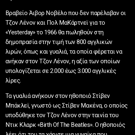
Βραβείο Άιβορ Νοβέλο που δεν παρέλαβαν οι
Τζον Λένον και Πολ ΜαΚάρτνεϊ για το
«Yesterday» το 1966 θα πωληθούν στη
δημοπρασία στην τιμή των 800 αγγλικών
λιρών, όπως και γυαλιά, τα οποία φέρεται να
ανήκαν στον Τζον Λένον, η αξία των οποίων
υπολογίζεται σε 2.000 έως 3.000 αγγλικές
λίρες.
Τα γυαλιά ανήκουν στον ηθοποιό Στίβεν
Μπάκλεϊ, γνωστό ως Στίβεν Μακένα, ο οποίος
υποδύθηκε τον Τζον Λένον στην ταινία του
Ντικ Κλαρκ «Birth Of The Beatles». Ο ηθοποιός
λέει ότι του τα χάρισε μια γυναίκα που