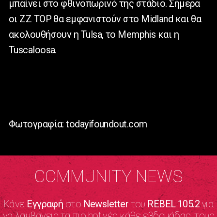
μπαίνει στο φθινοπωρινό της στάδιο. Σήμερα
οι ZZ TOP θα εμφανιστούν στο Midland και θα
ακολουθήσουν η Tulsa, το Memphis και η
Tuscaloosa.
Φωτογραφία: todayifoundout.com
COMMUNITY NEWS
Κάνε
Εγγραφή
στο
Newsletter
του
REBEL 105.2
για
να λαμβάνεις τα πιο hot νέα κάθε εβδομάδας, τους