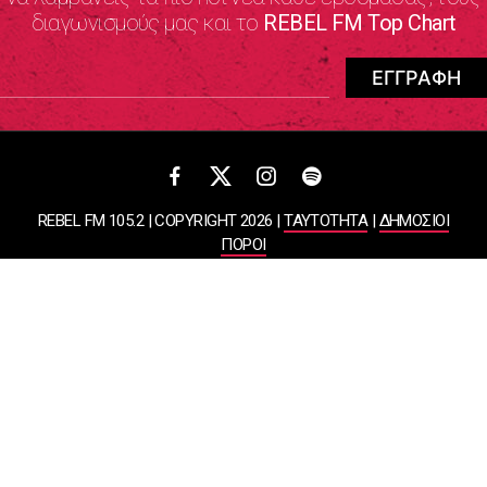
διαγωνισμούς μας και το
REBEL FM Top Chart
REBEL FM 105.2 | COPYRIGHT 2026 |
ΤΑΥΤΟΤΗΤΑ
|
ΔΗΜΟΣΙΟΙ
ΠΟΡΟΙ
ΠΟΛΙΤΙΚΗ ΑΠΟΡΡΗΤΟΥ & ΟΡΟΙ ΧΡΗΣΗΣ
Designed & Developed by
WHISKEY
ΑΤΛΑΝΤΙΣ ΡΑΔΙΟΦΩΝΙΚΕΣ ΚΑΙ ΤΗΛΕΟΠΤΙΚΕΣ ΕΠΙΧΕΙΡΗΣΕΙΣ ΚΑΙ
ΕΚΔΟΣΕΙΣ ΑΕ
ΒΑΣΙΛΙΣΣΗΣ ΣΟΦΙΑΣ 85, ΜΑΡΟΥΣΙ, 15124
ΑΦΜ: 099878458 | ΔΟΥ: ΚΕΦΟΔΕ ΑΤΤΙΚΗΣ | Αριθμός Γ.Ε.ΜΗ: