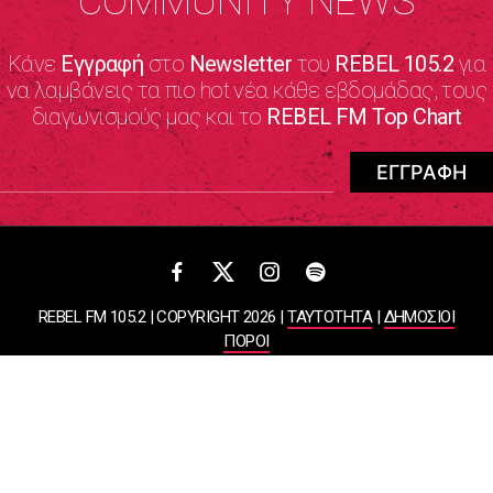
COMMUNITY NEWS
Κάνε
Εγγραφή
στο
Newsletter
του
REBEL 105.2
για
να λαμβάνεις τα πιο hot νέα κάθε εβδομάδας, τους
διαγωνισμούς μας και το
REBEL FM Top Chart
REBEL FM 105.2 | COPYRIGHT 2026 |
ΤΑΥΤΟΤΗΤΑ
|
ΔΗΜΟΣΙΟΙ
ΠΟΡΟΙ
ΠΟΛΙΤΙΚΗ ΑΠΟΡΡΗΤΟΥ & ΟΡΟΙ ΧΡΗΣΗΣ
Designed & Developed by
WHISKEY
ΑΤΛΑΝΤΙΣ ΡΑΔΙΟΦΩΝΙΚΕΣ ΚΑΙ ΤΗΛΕΟΠΤΙΚΕΣ ΕΠΙΧΕΙΡΗΣΕΙΣ ΚΑΙ
ΕΚΔΟΣΕΙΣ ΑΕ