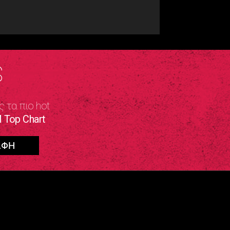
S
ς τα πιο hot
 Top Chart