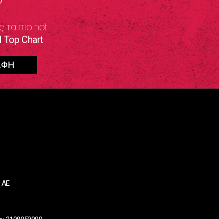
ς τα πιο hot
 Top Chart
 ΑΕ