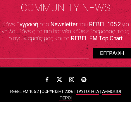
COMMUNITY NEWS
Κάνε
Εγγραφή
στο
Newsletter
του
REBEL 105.2
για
να λαμβάνεις τα πιο hot νέα κάθε εβδομάδας, τους
διαγωνισμούς μας και το
REBEL FM Top Chart
REBEL FM 105.2 | COPYRIGHT 2026 |
ΤΑΥΤΟΤΗΤΑ
|
ΔΗΜΟΣΙΟΙ
ΠΟΡΟΙ
ΠΟΛΙΤΙΚΗ ΑΠΟΡΡΗΤΟΥ & ΟΡΟΙ ΧΡΗΣΗΣ
Designed & Developed by
WHISKEY
ΑΤΛΑΝΤΙΣ ΡΑΔΙΟΦΩΝΙΚΕΣ ΚΑΙ ΤΗΛΕΟΠΤΙΚΕΣ ΕΠΙΧΕΙΡΗΣΕΙΣ ΚΑΙ