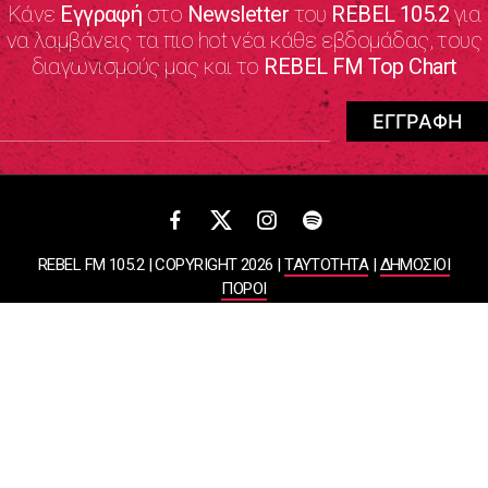
Κάνε
Εγγραφή
στο
Newsletter
του
REBEL 105.2
για
να λαμβάνεις τα πιο hot νέα κάθε εβδομάδας, τους
διαγωνισμούς μας και το
REBEL FM Top Chart
REBEL FM 105.2 | COPYRIGHT 2026 |
ΤΑΥΤΟΤΗΤΑ
|
ΔΗΜΟΣΙΟΙ
ΠΟΡΟΙ
ΠΟΛΙΤΙΚΗ ΑΠΟΡΡΗΤΟΥ & ΟΡΟΙ ΧΡΗΣΗΣ
Designed & Developed by
WHISKEY
ΑΤΛΑΝΤΙΣ ΡΑΔΙΟΦΩΝΙΚΕΣ ΚΑΙ ΤΗΛΕΟΠΤΙΚΕΣ ΕΠΙΧΕΙΡΗΣΕΙΣ ΚΑΙ
ΕΚΔΟΣΕΙΣ ΑΕ
ΒΑΣΙΛΙΣΣΗΣ ΣΟΦΙΑΣ 85, ΜΑΡΟΥΣΙ, 15124