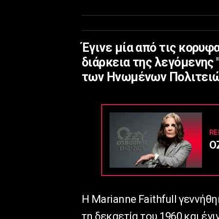
Έγινε μία από τις κορυφ
διάρκεια της λεγόμενης 
των Ηνωμένων Πολιτειώ
RE
O
Η Marianne Faithfull γεννήθ
τη δεκαετία του 1960 και έγι