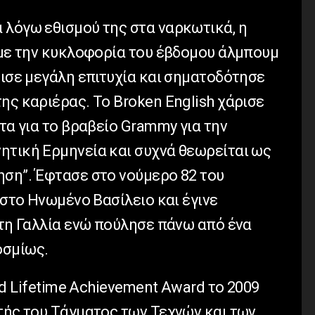
 λόγω εθισμού της στα ναρκωτικά, η
9 με την κυκλοφορία του έβδομου άλμπουμ
ρισε μεγάλη επιτυχία και σηματοδότησε
ης καριέρας. Το Broken English χάρισε
ητα για το βραβείο Grammy για την
ητική Ερμηνεία και συχνά θεωρείται ως
ηση”. Έφτασε στο νούμερο 82 του
 στο Ηνωμένο Βασίλειο και έγινε
 τη Γαλλία ενώ πούλησε πάνω από ένα
οσμίως.
rld Lifetime Achievement Award το 2009
τής του Τάγματος των Τεχνών και των