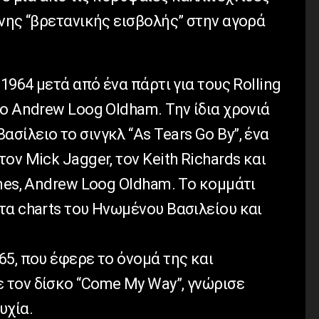
νης “βρετανικής εισβολής” στην αγορά
1964 μετά από ένα πάρτι για τους Rolling
ο Andrew Loog Oldham. Την ίδια χρονιά
ίλειο το σινγκλ “As Tears Go By”, ένα
ον Mick Jagger, τον Keith Richards και
nes, Andrew Loog Oldham. Το κομμάτι
τα charts του Ηνωμένου Βασιλείου και
5, που έφερε το όνομά της και
τον δίσκο “Come My Way”, γνώρισε
υχία.