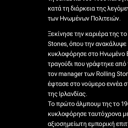
κατά τη διάρκεια της λεγόμε
των Ηνωμένων Πολιτειών.
Ξεκίνησε την καριέρα της το 
Stones, όπου την ανακάλυψε 
κυκλοφόρησε στο Ηνωμένο Βασ
τραγούδι που γράφτηκε από τ
τον manager των Rolling Sto
έφτασε στο νούμερο εννέα σ
της Ιρλανδίας.
Το πρώτο άλμπουμ της το 196
κυκλοφόρησε ταυτόχρονα με 
αξιοσημείωτη εμπορική επιτ