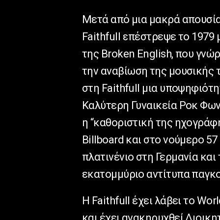
Μετά από μια μακρά απουσία
Faithfull επέστρεψε το 197
της Broken English, που γνώ
την αναβίωση της μουσικής τ
στη Faithfull μια υποψηφιότ
Καλύτερη Γυναικεία Ροκ Φων
η “καθοριστική της ηχογράφ
Billboard και στο νούμερο 57
πλατινένιο στη Γερμανία και
εκατομμύριο αντίτυπα παγκ
Η Faithfull έχει λάβει το Wo
και έχει ανακηρυχθεί Διοικη