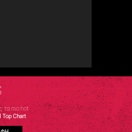
S
ς τα πιο hot
 Top Chart