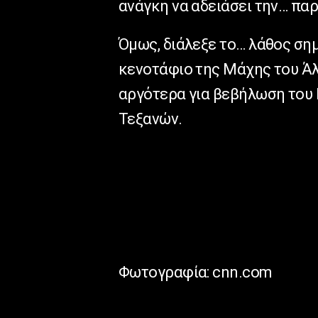
ανάγκη να αδειάσει την… πα
Όμως, διάλεξε το… λάθος σημ
κενοτάφιο της Μάχης του Άλ
αργότερα για βεβήλωση του
Τεξανών.
Φωτογραφία: cnn.com