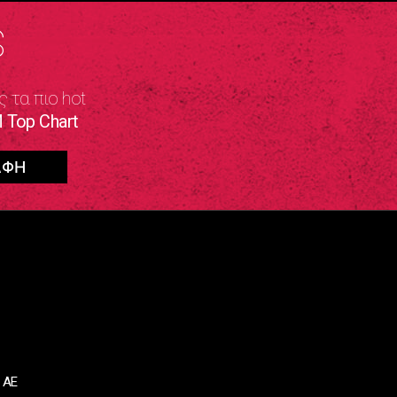
S
ς τα πιο hot
 Top Chart
 ΑΕ