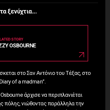
τα ξενύχτια...
LATED STORY
ZZY OSBOURNE
ίσκεται στο Σαν Αντόνιο του Τέξας, στo
Diary of a madman”.
 Osbourne άρχισε να περιπλανιέται
ης πόλης, νιώθοντας παράλληλα την